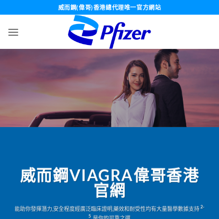
Skip
威而鋼(偉哥)香港總代理唯一官方網站
to
content
威而鋼VIAGRA偉哥香港
官網
2-
能助你發揮潛力,安全程度經廣泛臨床證明,藥效和耐受性均有大量醫學數據支持
5
,是你的可靠之選