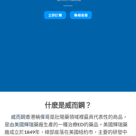
立即訂購
聯絡客服
什麽是威而鋼？
威而鋼
香港稱
偉哥
是壯陽藥領域裡最具代表性的商品，
是由
美國輝瑞
藥廠生產的一種治療ED的藥品。美國輝瑞藥
廠成立於1849年，總部座落在美國紐約市，主要的研發中