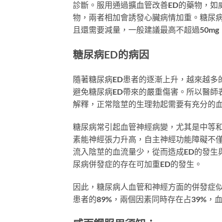
診斷。服用通過擴血管改善ED的藥物，如
物，兩者相加會誘發心臟病情加重。糖尿
且還需要減量，一般建議最高不超過50mg
糖尿病ED的病因
隨著糖尿病ED患者的逐漸上升，越來越多
避免糖尿病ED帶來的嚴重傷害。所以醫師
解釋，正常陰莖的生理勃起需要有充分的
糖尿病常引起血管神經病變，尤其是中等
素能神經張力升高，自主神經功能障礙不
流入陰莖的血流量少，從而造成ED的發生
尿病併發症的存在可加重ED的發生。
因此，糖尿病人血管和神經方面的併發症似
患者的89%，兩個因素同時存在占39%