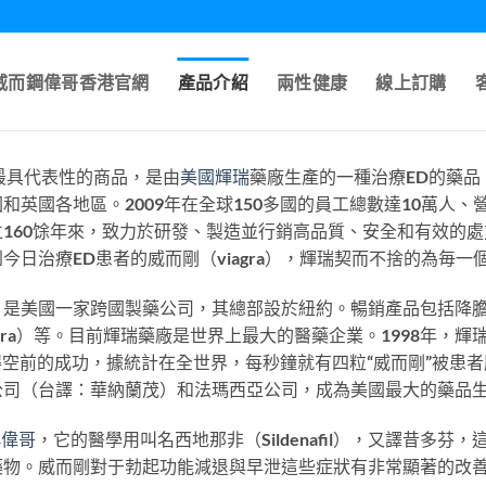
A威而鋼偉哥香港官網
產品介紹
兩性健康
線上訂購
最具代表性的商品，是由
美國輝瑞
藥廠生產的一種治療ED的藥品
英國各地區。2009年在全球150多國的員工總數達10萬人、營
160馀年來，致力於研發、製造並行銷高品質、安全和有效的
in）到今日治療ED患者的威而剛（viagra），輝瑞契而不捨的為
：PFE）是美國一家跨國製藥公司，其總部設於紐約。暢銷產品包括
a）等。目前輝瑞藥廠是世界上最大的醫藥企業。1998年，輝瑞公司
並且獲得空前的成功，據統計在全世界，每秒鐘就有四粒“威而剛”被患者
公司（台譯：華納蘭茂）和法瑪西亞公司，成為美國最大的藥品
稱
偉哥
，它的醫學用叫名西地那非（Sildenafil），又譯昔多
藥物。威而剛對于勃起功能減退與早泄這些症狀有非常顯著的改