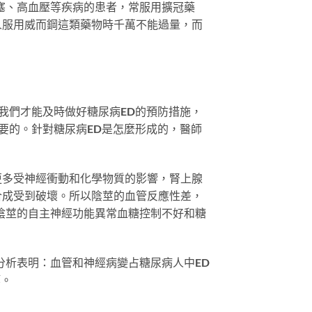
塞、高血壓等疾病的患者，常服用擴冠藥
人服用威而鋼這類藥物時千萬不能過量，而
我們才能及時做好糖尿病ED的預防措施，
要的。針對糖尿病ED是怎麼形成的，醫師
更多受神經衝動和化學物質的影響，腎上腺
合成受到破壞。所以陰莖的血管反應性差，
陰莖的自主神經功能異常血糖控制不好和糖
分析表明：血管和神經病變占糖尿病人中ED
等。