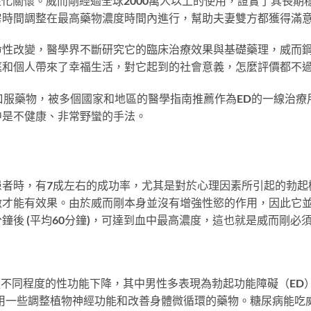
化關懷。威而剛經過全球2000萬人以上的使用，證實了其長期穩
房時間調整在最高藥物濃度時間內進行，幫助夫妻雙方都獲得滿
命性改變，醫學界不斷研究它的臨床治療效果與基礎藥理，威而
庭和個人帶來了幸福生活，對它起到的社會意義，怎麼評價都不
口服藥物，被多個國家和地區的醫學指南推薦作為ED的一線治療
中是不健康、非常野蠻的手法。
患者時，有7成左右的成功率，尤其是對於心理因素所引起的勃起
激才能有效果。由於威而剛本身並沒有增強性慾的作用，因此它
0分鐘後 (平均60分鐘)，可達到血中最高濃度，這也就是威而剛
伴隨不同程度的性功能下降，其中男性多表現為勃起功能障礙（ED
用一些調整植物神經功能和改善身體微循環的藥物。糖尿病能吃