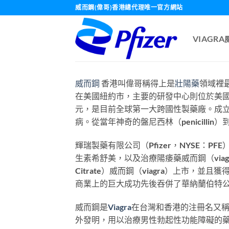
Skip
威而鋼(偉哥)香港總代理唯一官方網站
to
content
VIAGR
威而鋼
香港叫偉哥稱得上是
壯陽藥
領域裡
在美國紐約市，主要的研發中心則位於美國和
元，是目前全球第一大跨國性製藥廠。成立
病。從當年神奇的盤尼西林（penicill
輝瑞製藥有限公司（Pfizer，NYSE
生素希舒美，以及治療陽痿藥威而鋼（viagr
Citrate）威而鋼（viagra）上市，
商業上的巨大成功先後吞併了華納蘭伯特
威而鋼是
Viagra
在台灣和香港的注冊名又
外發明，用以治療男性勃起性功能障礙的