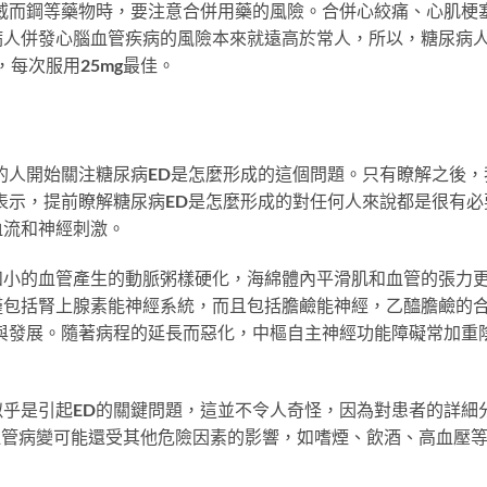
威而鋼等藥物時，要注意合併用藥的風險。合併心絞痛、心肌梗
病人併發心腦血管疾病的風險本來就遠高於常人，所以，糖尿病
，每次服用25mg最佳。
的人開始關注糖尿病ED是怎麼形成的這個問題。只有瞭解之後，
表示，提前瞭解糖尿病ED是怎麼形成的對任何人來說都是很有必
血流和神經刺激。
和小的血管產生的動脈粥樣硬化，海綿體內平滑肌和血管的張力
僅包括腎上腺素能神經系統，而且包括膽鹼能神經，乙醯膽鹼的
與發展。隨著病程的延長而惡化，中樞自主神經功能障礙常加重
乎是引起ED的關鍵問題，這並不令人奇怪，因為對患者的詳細
，血管病變可能還受其他危險因素的影響，如嗜煙、飲酒、高血壓