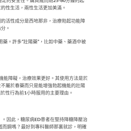
定的安全性。購買威而剛25-60分鍾的起
意的性生活，兩性生活更加美滿。
鋼的活性成分是西地那非，治療勃起功能障
過分。
用藥。許多“壯陽藥”，比如中藥、藥酒中被
機能障礙，治療效果更好。其使用方法是於
並不屬於春藥而只是能增強勃起機能的壯陽
必須於性行為前1小時服用的主要理由。
）。因此，糖尿病ED患者在堅持降糖降壓治
威而鋼嗎？最好到專科醫師那裏就診，明確