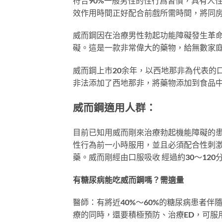
符合90%一般男性的性行爲習慣，具有人性
效作用時間正好配合前戲所需時間，將同
威而鋼因在治療男性勃起功能障礙發生革
礙。這是一款非常偉大的藥物，給無數家
威而鋼上市20余年，以西地那非為代表的
非法添加了西地那非，將藥物添加到食品
威而鋼適用人群：
目前已知用威而剛來治療勃起機能障礙的
性行為前一小時服用，並且必須配合性刺
藥。威而剛經由口服吸收 經過約30～12
有糖尿病能吃威而鋼嗎？需適量
醫師：有將近40%～60%的糖尿病患者
療的同時，還要積極預防、治療ED，可服