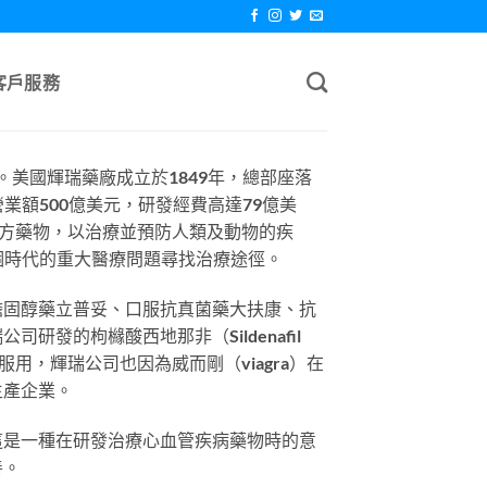
客戶服務
。美國輝瑞藥廠成立於1849年，總部座落
業額500億美元，研發經費高達79億美
處方藥物，以治療並預防人類及動物的疾
毎一個時代的重大醫療問題尋找治療途徑。
降膽固醇藥立普妥、口服抗真菌藥大扶康、抗
研發的枸櫞酸西地那非（Sildenafil
服用，輝瑞公司也因為威而剛（viagra）在
生產企業。
芬，這是一種在研發治療心血管疾病藥物時的意
善。