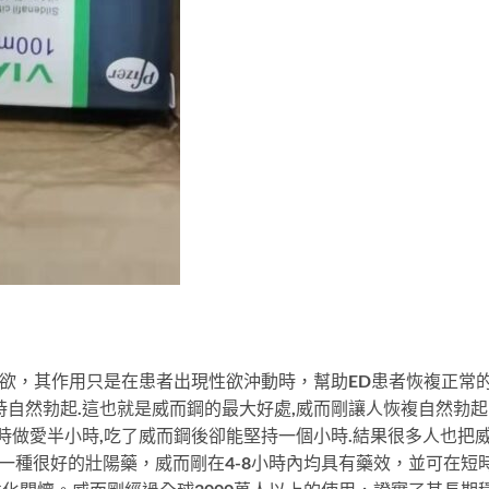
者的性欲，其作用只是在患者出現性欲沖動時，幫助ED患者恢複正
時自然勃起.這也就是威而鋼的最大好處,威而剛讓人恢複自然勃
平時做愛半小時,吃了威而鋼後卻能堅持一個小時.結果很多人也把
是一種很好的壯陽藥，威而剛在4-8小時內均具有藥效，並可在短