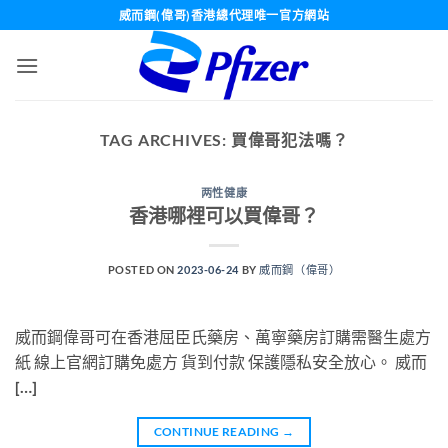
Skip
威而鋼(偉哥)香港總代理唯一官方網站
to
content
TAG ARCHIVES:
買偉哥犯法嗎？
两性健康
香港哪裡可以買偉哥？
POSTED ON
2023-06-24
BY
威而鋼（偉哥）
威而鋼偉哥可在香港屈臣氏藥房、萬寧藥房訂購需醫生處方
紙 線上官網訂購免處方 貨到付款 保護隱私安全放心。 威而
[…]
CONTINUE READING
→