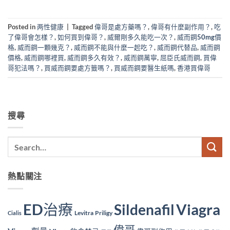
Posted in
两性健康
|
Tagged
偉哥是處方藥嗎？
,
偉哥有什麼副作用？
,
吃
了偉哥會怎樣？
,
如何買到偉哥？
,
威爾剛多久能吃一次？
,
威而鋼50mg價
格
,
威而鋼一顆幾克？
,
威而鋼不能與什麼一起吃？
,
威而鋼代替品
,
威而鋼
價格
,
威而鋼哪裡買
,
威而鋼多久有效？
,
威而鋼萬寧
,
屈臣氏威而鋼
,
買偉
哥犯法嗎？
,
買威而鋼要處方籤嗎？
,
買威而鋼要醫生紙嗎
,
香港買偉哥
搜尋
熱點關注
ED治療
Viagra
Sildenafil
Levitra
Priligy
Cialis
偉哥