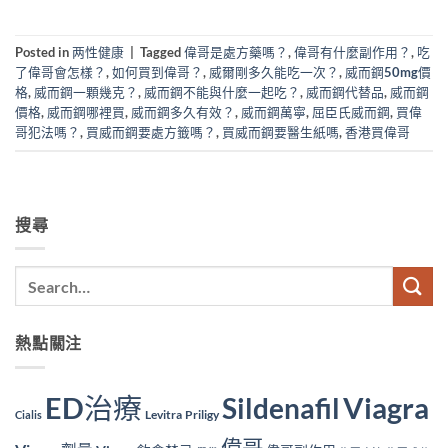
Posted in
两性健康
|
Tagged
偉哥是處方藥嗎？
,
偉哥有什麼副作用？
,
吃
了偉哥會怎樣？
,
如何買到偉哥？
,
威爾剛多久能吃一次？
,
威而鋼50mg價
格
,
威而鋼一顆幾克？
,
威而鋼不能與什麼一起吃？
,
威而鋼代替品
,
威而鋼
價格
,
威而鋼哪裡買
,
威而鋼多久有效？
,
威而鋼萬寧
,
屈臣氏威而鋼
,
買偉
哥犯法嗎？
,
買威而鋼要處方籤嗎？
,
買威而鋼要醫生紙嗎
,
香港買偉哥
搜尋
熱點關注
ED治療
Viagra
Sildenafil
Levitra
Priligy
Cialis
偉哥