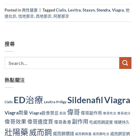
Posted in
两性健康
|
Tagged
Cialis
,
Levitra
,
Staxyn
,
Stendra
,
Viagra
,
他
達拉非
,
伐地那非
,
西地那非
,
阿那那非
搜尋
熱點關注
ED治療
Viagra
Sildenafil
Levitra
Priligy
Cialis
偉哥
Viagra劑量
Viagra飲食禁忌
偉哥副作用
假貨
偉哥吃法
偉哥成分
副作用
偉哥效果
偉哥邊度買
偉哥香港
吃威而鋼感覺
增硬持久
壯陽藥
威而鋼
威而鋼價錢
威而鋼官網
威而鋼劑量
威而鋼吃法