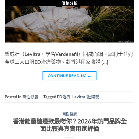
樂威壯（Levitra，學名Vardenafil）同威而鋼、犀利士並列
全球三大口服ED治療藥物。對香港用家嚟講 […]
CONTINUE READING
→
Posted in
两性健康
|
Tagged
ED治療
,
Levitra
,
壯陽藥
两性健康
香港能量糖邊款最啱你？2026年熱門品牌全
面比較與真實用家評價