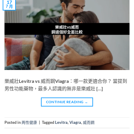
17
7 月
樂威壯Levitra vs 威而鋼Viagra：哪一款更適合你？ 當提到
男性功能藥物，最多人認識的無非是樂威壯 […]
CONTINUE READING
→
Posted in
两性健康
|
Tagged
Levitra
,
Viagra
,
威而鋼