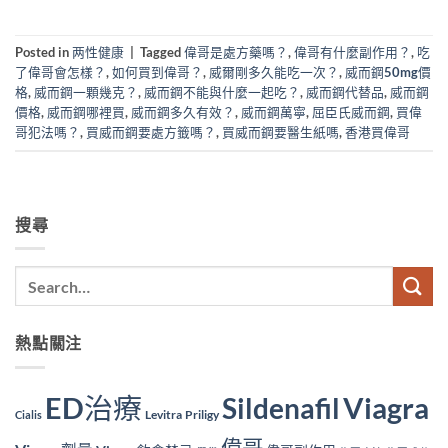
Posted in
两性健康
|
Tagged
偉哥是處方藥嗎？
,
偉哥有什麼副作用？
,
吃
了偉哥會怎樣？
,
如何買到偉哥？
,
威爾剛多久能吃一次？
,
威而鋼50mg價
格
,
威而鋼一顆幾克？
,
威而鋼不能與什麼一起吃？
,
威而鋼代替品
,
威而鋼
價格
,
威而鋼哪裡買
,
威而鋼多久有效？
,
威而鋼萬寧
,
屈臣氏威而鋼
,
買偉
哥犯法嗎？
,
買威而鋼要處方籤嗎？
,
買威而鋼要醫生紙嗎
,
香港買偉哥
搜尋
熱點關注
ED治療
Viagra
Sildenafil
Levitra
Priligy
Cialis
偉哥