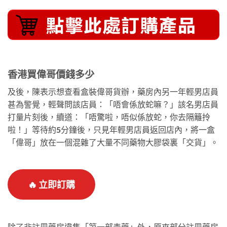
香港買偉哥價錢多少
及後，陳表示想查看盒裝偉哥貨辦，藥房內另一年輕男店員
甚為警覺，輕聲問該店員：「唔會係放蛇嘛？」該名男店員
打量片刻後，續道：「唔驚啦，唔似係放蛇，你去隔籬拎
啦！」等待約5分鐘後，只見年輕男店員返回店內，將一盒
「偉哥」放在一個混雜了大量不同藥物大膠袋裏「交貨」。
🔥 立即訂購
除了非註冊藥房違售「第一部毒藥」外，原來部分註冊藥房