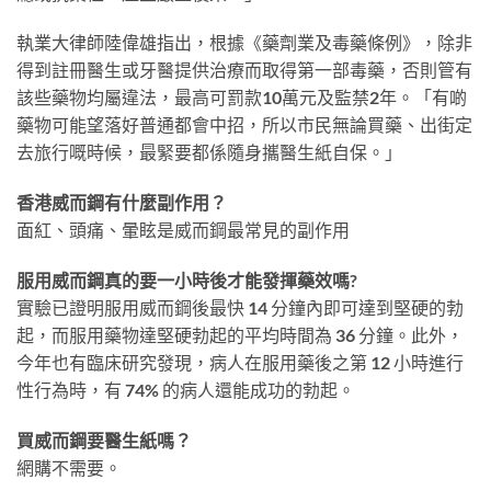
執業大律師陸偉雄指出，根據《藥劑業及毒藥條例》，除非
得到註冊醫生或牙醫提供治療而取得第一部毒藥，否則管有
該些藥物均屬違法，最高可罰款10萬元及監禁2年。「有啲
藥物可能望落好普通都會中招，所以市民無論買藥、出街定
去旅行嘅時候，最緊要都係隨身攜醫生紙自保。」
香港威而鋼有什麼副作用？
面紅、頭痛、暈眩是威而鋼最常見的副作用
服用威而鋼真的要一小時後才能發揮藥效嗎?
實驗已證明服用威而鋼後最快 14 分鐘內即可達到堅硬的勃
起，而服用藥物達堅硬勃起的平均時間為 36 分鐘。此外，
今年也有臨床研究發現，病人在服用藥後之第 12 小時進行
性行為時，有 74% 的病人還能成功的勃起。
買威而鋼要醫生紙嗎？
網購不需要。