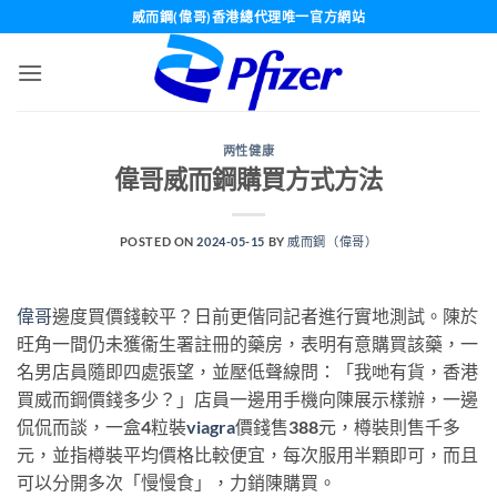
Skip
威而鋼(偉哥)香港總代理唯一官方網站
to
content
两性健康
偉哥威而鋼購買方式方法
POSTED ON
2024-05-15
BY
威而鋼（偉哥）
偉哥
邊度買價錢較平？日前更偕同記者進行實地測試。陳於
旺角一間仍未獲衞生署註冊的藥房，表明有意購買該藥，一
名男店員隨即四處張望，並壓低聲線問：「我哋有貨，香港
買威而鋼價錢多少？」店員一邊用手機向陳展示樣辦，一邊
侃侃而談，一盒4粒裝
viagra
價錢售388元，樽裝則售千多
元，並指樽裝平均價格比較便宜，每次服用半顆即可，而且
可以分開多次「慢慢食」，力銷陳購買。