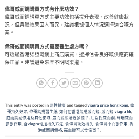
偉哥威而鋼購買方式有什麼功效？
偉哥威而鋼購買方式主要功效包括提升表現、改善健康狀
況，但具體效果因人而異，建議根據個人情況選擇適合嘅方
案。
偉哥威而鋼購買方式需要醫生處方嗎？
可透過香港認證嘅網上商店購買，選擇信譽良好嘅供應商確
保正品。建議避免來歷不明嘅渠道。
This entry was posted in
两性健康
and tagged
viagra price hong kong
,
偉
哥持久效果
,
偉哥網購醫生紙
,
如何在香港網購威而鋼
,
威而鋼 viagra hk
,
威而鋼副作用及其他影响
,
威而鋼網購幾多錢？
,
屈臣氏威而鋼
,
輝瑞威而
鋼副作用
,
食viagra增加持久方法
,
食偉哥功效持久
,
食偉哥小心副作用
,
香
港威而鋼價格
,
高血壓可以食偉哥？
.