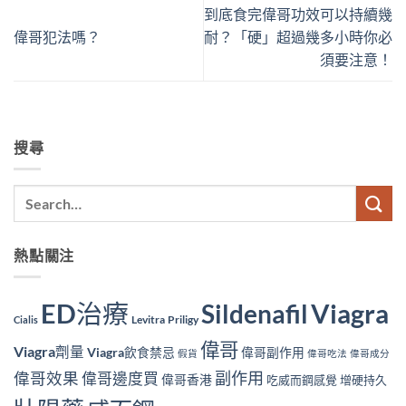
到底食完偉哥功效可以持續幾
偉哥犯法嗎？
耐？「硬」超過幾多小時你必
須要注意！
搜尋
熱點關注
ED治療
Viagra
Sildenafil
Levitra
Priligy
Cialis
偉哥
Viagra劑量
Viagra飲食禁忌
偉哥副作用
假貨
偉哥吃法
偉哥成分
副作用
偉哥效果
偉哥邊度買
偉哥香港
吃威而鋼感覺
增硬持久