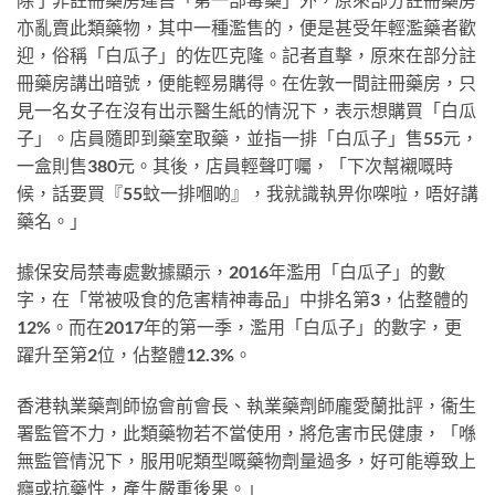
亦亂賣此類藥物，其中一種濫售的，便是甚受年輕濫藥者歡
迎，俗稱「白瓜子」的佐匹克隆。記者直擊，原來在部分註
冊藥房講出暗號，便能輕易購得。在佐敦一間註冊藥房，只
見一名女子在沒有出示醫生紙的情況下，表示想購買「白瓜
子」。店員隨即到藥室取藥，並指一排「白瓜子」售55元，
一盒則售380元。其後，店員輕聲叮囑，「下次幫襯嘅時
候，話要買『55蚊一排嗰啲』，我就識執畀你㗎啦，唔好講
藥名。」
據保安局禁毒處數據顯示，2016年濫用「白瓜子」的數
字，在「常被吸食的危害精神毒品」中排名第3，佔整體的
12%。而在2017年的第一季，濫用「白瓜子」的數字，更
躍升至第2位，佔整體12.3%。
香港執業藥劑師協會前會長、執業藥劑師龐愛蘭批評，衞生
署監管不力，此類藥物若不當使用，將危害市民健康，「喺
無監管情況下，服用呢類型嘅藥物劑量過多，好可能導致上
癮或抗藥性，產生嚴重後果。」