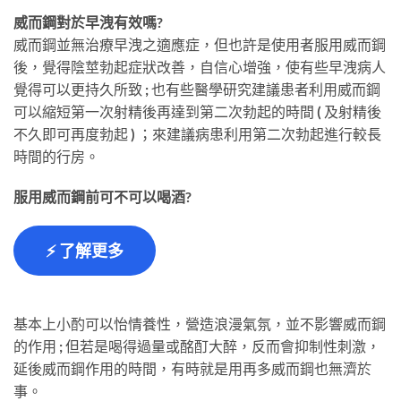
威而鋼對於早洩有效嗎?
威而鋼並無治療早洩之適應症，但也許是使用者服用威而鋼
後，覺得陰莖勃起症狀改善，自信心增強，使有些早洩病人
覺得可以更持久所致 ; 也有些醫學研究建議患者利用威而鋼
可以縮短第一次射精後再達到第二次勃起的時間 ( 及射精後
不久即可再度勃起 ) ；來建議病患利用第二次勃起進行較長
時間的行房。
服用威而鋼前可不可以喝酒?
⚡ 了解更多
基本上小酌可以怡情養性，營造浪漫氣氛，並不影響威而鋼
的作用 ; 但若是喝得過量或酩酊大醉，反而會抑制性刺激，
延後威而鋼作用的時間，有時就是用再多威而鋼也無濟於
事。