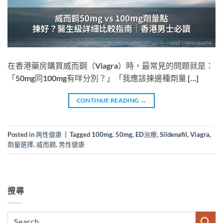
在香港藥房購買威而鋼（Viagra）時，最常見的問題就是：
「50mg同100mg有咩分別？」「我應該揀邊種劑量 […]
CONTINUE READING
→
Posted in
两性健康
|
Tagged
100mg
,
50mg
,
ED治療
,
Sildenafil
,
Viagra
,
劑量選擇
,
威而鋼
,
男性健康
搜尋