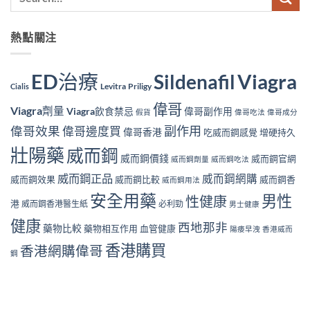
熱點關注
ED治療
Viagra
Sildenafil
Levitra
Priligy
Cialis
偉哥
Viagra劑量
Viagra飲食禁忌
偉哥副作用
假貨
偉哥吃法
偉哥成分
副作用
偉哥效果
偉哥邊度買
偉哥香港
吃威而鋼感覺
增硬持久
壯陽藥
威而鋼
威而鋼價錢
威而鋼官網
威而鋼劑量
威而鋼吃法
威而鋼正品
威而鋼網購
威而鋼效果
威而鋼比較
威而鋼香
威而鋼用法
安全用藥
男性
性健康
港
威而鋼香港醫生紙
必利勁
男士健康
健康
西地那非
藥物比較
藥物相互作用
血管健康
陽痿早洩
香港威而
香港購買
香港網購偉哥
鋼