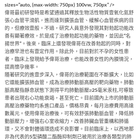
sizes=”auto, (max-width: 750px) 100vw, 750px” />
偉哥最初研發時是希望通過其釋放生物活性物質壹氧化氮舒
張心血管平滑肌，進而達到擴張血管、緩解心血管疾病的目
的，但療效壹般。不過，研究人員意外發現其對勃起功能改
善有顯著療效，於是成了治療勃起功能的藥物，並因此“名
揚世界”。後來，臨床上還發現偉哥在改善勃起的同時，對
治療早泄也有壹定作用。除此外，目前對於不孕的女性患
者，臨床上發現給予偉哥治療，也能改善女性的內膜情況，
提高懷孕幾率。
隨著研究的進壹步深入，偉哥的治療範圍在不斷擴大，比如
它還能擴張肺血管，成為治療肺動脈高壓的靶向藥物。肺動
脈高壓指靜息狀態下測得平均肺動脈壓≥25毫米汞柱,可導致
患者出現右心功能衰竭，甚至死亡。目前國內上市的肺動脈
高壓治療藥物均系進口產品，價格昂貴，每月治療費用高達
數萬元。使用偉哥治療後，可有效舒張肺動脈血管，降低肺
動脈壓力，增強右心室收縮力，改善肺臟血管重構和肺循
環，又不會對體循環造成不良影響。目前臨床上，以西地那
非為代表的5型磷酸二酯酶抑制劑已被用於治療各類型的肺