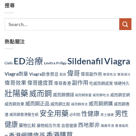
搜尋
熱點關注
ED治療
Viagra
Sildenafil
Levitra
Priligy
Cialis
偉哥
Viagra劑量
Viagra飲食禁忌
偉哥副作用
假貨
偉哥吃法
偉哥成分
副作用
偉哥效果
偉哥邊度買
偉哥香港
吃威而鋼感覺
增硬持久
壯陽藥
威而鋼
威而鋼價錢
威而鋼官網
威而鋼劑量
威而鋼吃法
威而鋼正品
威而鋼網購
威而鋼效果
威而鋼比較
威而鋼香
威而鋼用法
安全用藥
男性
性健康
港
威而鋼香港醫生紙
必利勁
男士健康
健康
西地那非
藥物比較
藥物相互作用
血管健康
陽痿早洩
香港威而
香港購買
香港網購偉哥