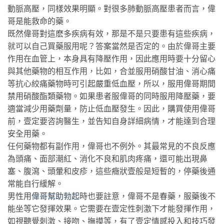
動脈高壓，同樣效果明顯。對很多肺動脈高壓患者而言，偉
哥是能救命的藥。
既然偉哥對這麽多疾病有效，那是不是只要患有這些疾病，
就可以自己買藥服用呢？答案當然是否定的。由於偉哥主要
作用在血管上，本身具有降壓作用，因此應用時要十分留心
與其他藥物的相互作用，比如，合並服用硝酸甘油、消心痛
等抗心絞痛藥物時可引起嚴重低血壓，所以，服用偉哥期間
禁用硝酸酯類藥物。如果患者服偉哥的同時服用降壓藥，要
適當減少用藥劑量，防止低血壓發生。因此，購買使用偉哥
前，壹定要咨詢醫生，並告知自身詳細病情，才能達到合理
安全用藥。
任何藥物都有副作用，偉哥也不例外。其最常見的不良反應
為頭痛、面部潮紅、消化不良和肌肉疼痛，還可能出現鼻
塞、腹瀉、頭暈和皮疹，這些癥狀壹般是短暫的，停藥後通
常能自行緩解。
男性用
偉哥幫助勃起
時也要註意，偉哥不是春藥，服藥後不
能坐等它發揮效果。它需要在壹定性刺激下才能發揮作用，
如視聽覺刺激、接吻、撫摸等，有了壹定情感投入和技巧發