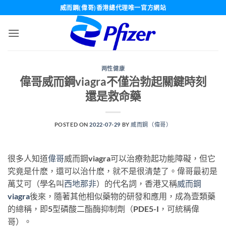
Skip
威而鋼(偉哥)香港總代理唯一官方網站
to
content
两性健康
偉哥威而鋼viagra不僅治勃起關鍵時刻
還是救命藥
POSTED ON
2022-07-29
BY
威而鋼（偉哥）
很多人知道
偉哥
威而鋼viagra可以治療勃起功能障礙，但它
究竟是什麽，還可以治什麽，就不是很清楚了。偉哥最初是
萬艾可（學名叫
西地那非
）的代名詞，香港又稱
威而鋼
viagra
後來，隨著其他相似藥物的研發和應用，成為壹類藥
的總稱，即5型磷酸二酯酶抑制劑（PDE5-I，可統稱偉
哥）。