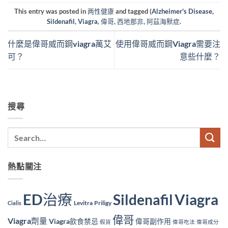
This entry was posted in
两性健康
and tagged
(Alzheimer's Disease
,
Sildenafil
,
Viagra
,
偉哥
,
西地那非
,
阿茲海默症
.
什麼是偉哥威而鋼viagra萬艾
使用偉哥威而鋼Viagra需要注
可？
意些什麼？
搜尋
熱點關注
ED治療
Viagra
Sildenafil
Levitra
Priligy
Cialis
偉哥
Viagra劑量
Viagra飲食禁忌
偉哥副作用
假貨
偉哥吃法
偉哥成分