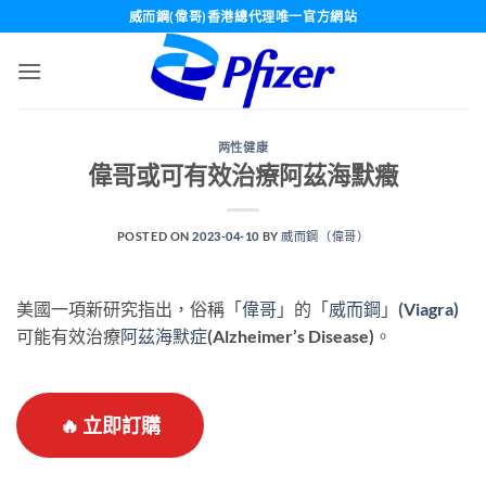
Skip
威而鋼(偉哥)香港總代理唯一官方網站
to
content
两性健康
偉哥或可有效治療阿茲海默癥
POSTED ON
2023-04-10
BY
威而鋼（偉哥）
美國一項新研究指出，俗稱「
偉哥
」的「
威而鋼
」(
Viagra)
可能有效治療
阿茲海默症
(Alzheimer’s Disease)。
🔥 立即訂購