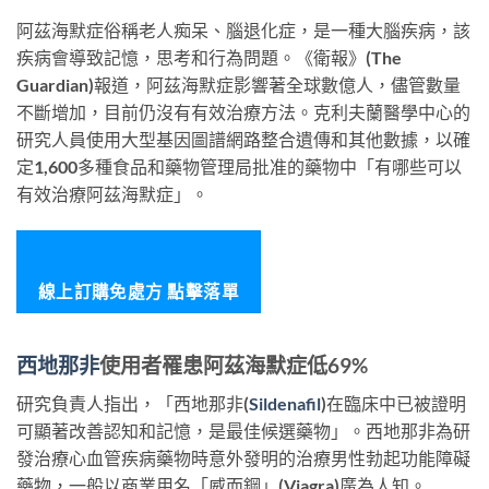
阿茲海默症俗稱老人痴呆、腦退化症，是一種大腦疾病，該
疾病會導致記憶，思考和行為問題。《衛報》(The
Guardian)報道，阿茲海默症影響著全球數億人，儘管數量
不斷增加，目前仍沒有有效治療方法。克利夫蘭醫學中心的
研究人員使用大型基因圖譜網路整合遺傳和其他數據，以確
定1,600多種食品和藥物管理局批准的藥物中「有哪些可以
有效治療阿茲海默症」。
線上訂購免處方 點擊落單
西地那非
使用者罹患阿茲海默症低69%
研究負責人指出，「西地那非(
Sildenafil
)在臨床中已被證明
可顯著改善認知和記憶，是最佳候選藥物」。西地那非為研
發治療心血管疾病藥物時意外發明的治療男性勃起功能障礙
藥物，一般以商業用名「威而鋼」(Viagra)廣為人知。