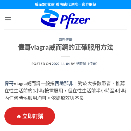
Skip
威而鋼(偉哥)香港總代理唯一官方網站
to
content
两性健康
偉哥viagra威而鋼的正確服用方法
POSTED ON
2022-11-04
BY
威而鋼（偉哥）
偉哥
viagra威而鋼一般指
西地那非
，對於大多數患者，推薦
在性生活前約1小時按需服用，但在性生活前半小時至4小時
內任何時候服用均可。依據療效與不良
🔥 立即訂購