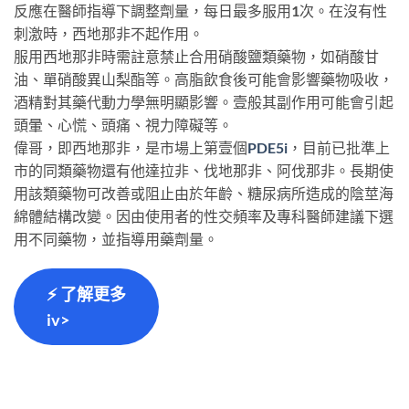
反應在醫師指導下調整劑量，每日最多服用1次。在沒有性
刺激時，西地那非不起作用。
服用西地那非時需註意禁止合用硝酸鹽類藥物，如硝酸甘
油、單硝酸異山梨酯等。高脂飲食後可能會影響藥物吸收，
酒精對其藥代動力學無明顯影響。壹般其副作用可能會引起
頭暈、心慌、頭痛、視力障礙等。
偉哥，即西地那非，是市場上第壹個
PDE5i
，目前已批準上
市的同類藥物還有他達拉非、伐地那非、阿伐那非。長期使
用該類藥物可改善或阻止由於年齡、糖尿病所造成的陰莖海
綿體結構改變。因由使用者的性交頻率及專科醫師建議下選
用不同藥物，並指導用藥劑量。
⚡ 了解更多
iv>