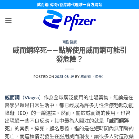
Skip
威而鋼(偉哥)香港總代理唯一官方網站
to
content
两性健康
威而鋼猝死——點解使用威而鋼可能引
發危險？
POSTED ON
2025-08-19
BY
威而鋼（偉哥）
威而鋼
（Viagra）
作為全球廣泛使用的壯陽藥物，無論是在
醫學界還是日常生活中，都已經成為許多男性治療勃起功能
障礙（ED）的一線選擇。然而，關於威而鋼的使用，也曾
出現過一些不良反應，其中最為人關注的就是「
威而鋼猝
死
」的案例。猝死，顧名思義，指的是在短時間內無預警的
死亡，而這種情況發生在服用威而鋼後，讓很多人對這款藥