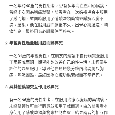
一名年約60歲的男性患者，患有多年高血壓和心臟病，
曾經多次因為胸痛就醫。該患者在一次婚禮場合中服用
了威而鋼，並同時服用了硝酸鹽類藥物來緩解心臟不
適。結果，他在服用威而鋼後不久，出現心跳過速、胸
痛加劇，最終因為心臟驟停而猝死。
年輕男性過量服用威而鋼猝死
一名31歲的年輕男性，在朋友的建議下自行購買並服用
了兩顆威而鋼，期望能夠改善自己的性生活。未經醫生
評估的過量服用，導致他在短短幾分鐘內出現劇烈胸
痛、呼吸困難，最終因為心臟功能衰竭而不幸猝死。
與其他藥物交互作用致猝死
有一名66歲的男性患者，在服用治療心臟病的藥物後，
未經醫師許可自行購買並服用了威而鋼。由於該患者本
身使用了硝酸鹽類藥物來控制血壓，結果兩者的相互作