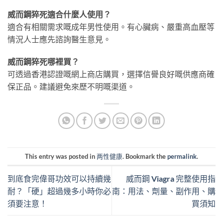
威而鋼猝死適合什麼人使用？
適合有相關需求嘅成年男性使用。有心臟病、嚴重高血壓等
情況人士應先諮詢醫生意見。
威而鋼猝死哪裡買？
可透過香港認證嘅網上商店購買，選擇信譽良好嘅供應商確
保正品。建議避免來歷不明嘅渠道。
This entry was posted in
两性健康
. Bookmark the
permalink
.
到底食完偉哥功效可以持續幾
威而鋼 Viagra 完整使用指
耐？「硬」超過幾多小時你必
南：用法、劑量、副作用、購
須要注意！
買須知