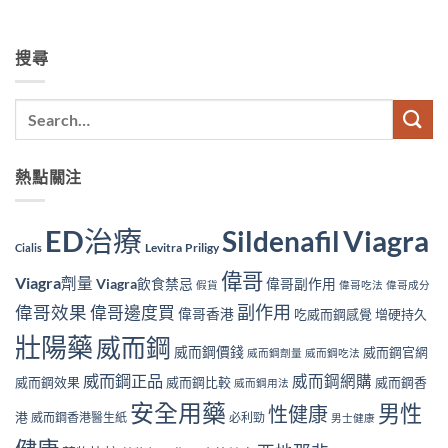
搜尋
熱點關注
ED治療
Viagra
Sildenafil
Levitra
Priligy
Cialis
偉哥
Viagra劑量
Viagra飲食禁忌
偉哥副作用
假貨
偉哥吃法
偉哥成分
副作用
偉哥效果
偉哥邊度買
偉哥香港
吃威而鋼感覺
增硬持久
壯陽藥
威而鋼
威而鋼價錢
威而鋼官網
威而鋼劑量
威而鋼吃法
威而鋼正品
威而鋼網購
威而鋼效果
威而鋼比較
威而鋼香
威而鋼用法
安全用藥
男性
性健康
港
威而鋼香港醫生紙
必利勁
男士健康