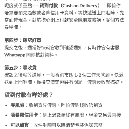
呢度就係重點——
貨到付款（Cash on Delivery）
。即係你
唔需要預先過數或者俾信用卡資料，等快遞送上門嗰陣，先
當面俾現金。對於擔心網上付款安全嘅朋友嚟講，呢個方法
最穩陣。
第四步：確認訂單
提交之後，通常好快就會收到確認通知，有時仲會有客服
Whatsapp 同你核對資料。
第五步：等收貨
確認之後就等送貨，一般香港市區 1-2 個工作天就到。快遞
送到上門嗰陣，你檢查清楚包裝冇問題，俾錢簽收就搞掂。
貨到付款有咩好處？
零風險
：收到貨先俾錢，唔怕俾咗錢收唔到貨
唔暴露信用卡
：網上過數始終有風險，現金交易最直接
可以驗貨
：收件嗰陣可以睇清楚包裝係咪完整