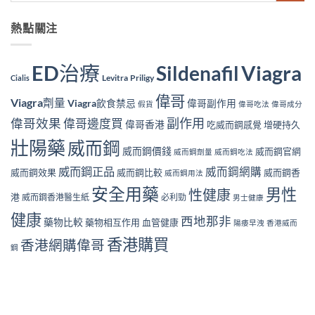
熱點關注
ED治療
Viagra
Sildenafil
Levitra
Priligy
Cialis
偉哥
Viagra劑量
Viagra飲食禁忌
偉哥副作用
假貨
偉哥吃法
偉哥成分
副作用
偉哥效果
偉哥邊度買
偉哥香港
吃威而鋼感覺
增硬持久
壯陽藥
威而鋼
威而鋼價錢
威而鋼官網
威而鋼劑量
威而鋼吃法
威而鋼正品
威而鋼網購
威而鋼效果
威而鋼比較
威而鋼香
威而鋼用法
安全用藥
男性
性健康
港
威而鋼香港醫生紙
必利勁
男士健康
健康
西地那非
藥物比較
藥物相互作用
血管健康
陽痿早洩
香港威而
香港購買
香港網購偉哥
鋼