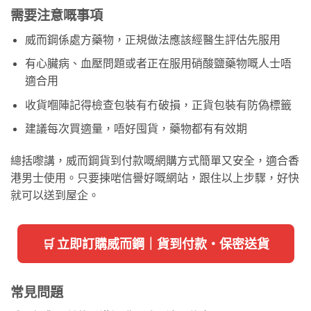
需要注意嘅事項
威而鋼係處方藥物，正規做法應該經醫生評估先服用
有心臟病、血壓問題或者正在服用硝酸鹽藥物嘅人士唔
適合用
收貨嗰陣記得檢查包裝有冇破損，正貨包裝有防偽標籤
建議每次買適量，唔好囤貨，藥物都有有效期
總括嚟講，威而鋼貨到付款嘅網購方式簡單又安全，適合香
港男士使用。只要揀啱信譽好嘅網站，跟住以上步驟，好快
就可以送到屋企。
🛒 立即訂購威而鋼｜貨到付款・保密送貨
常見問題