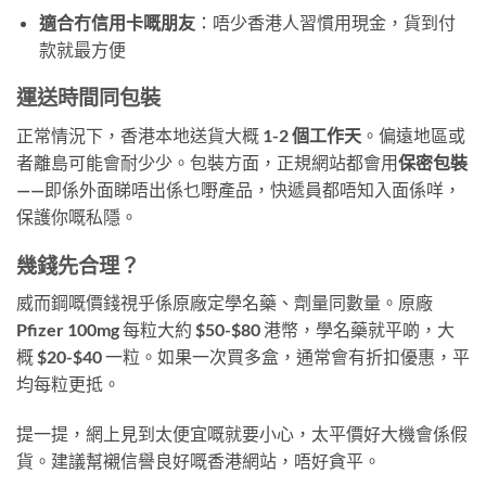
適合冇信用卡嘅朋友
：唔少香港人習慣用現金，貨到付
款就最方便
運送時間同包裝
正常情況下，香港本地送貨大概
1-2 個工作天
。偏遠地區或
者離島可能會耐少少。包裝方面，正規網站都會用
保密包裝
——即係外面睇唔出係乜嘢產品，快遞員都唔知入面係咩，
保護你嘅私隱。
幾錢先合理？
威而鋼嘅價錢視乎係原廠定學名藥、劑量同數量。原廠
Pfizer 100mg 每粒大約 $50-$80 港幣，學名藥就平啲，大
概 $20-$40 一粒。如果一次買多盒，通常會有折扣優惠，平
均每粒更抵。
提一提，網上見到太便宜嘅就要小心，太平價好大機會係假
貨。建議幫襯信譽良好嘅香港網站，唔好貪平。