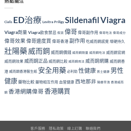
熱點關注
ED治療
Viagra
Sildenafil
Levitra
Priligy
Cialis
偉哥
Viagra劑量
Viagra飲食禁忌
偉哥副作用
假貨
偉哥吃法
偉哥成分
副作用
偉哥效果
偉哥邊度買
偉哥香港
吃威而鋼感覺
增硬持久
壯陽藥
威而鋼
威而鋼價錢
威而鋼官網
威而鋼劑量
威而鋼吃法
威而鋼正品
威而鋼網購
威而鋼效果
威而鋼比較
威而鋼香
威而鋼用法
安全用藥
男性
性健康
港
威而鋼香港醫生紙
必利勁
男士健康
健康
西地那非
藥物比較
藥物相互作用
血管健康
陽痿早洩
香港威而
香港購買
香港網購偉哥
鋼
客戶服務
隱私政策
線上訂購
聯絡我們