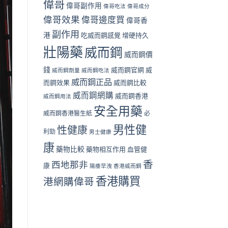
偉哥
偉哥副作用
偉哥吃法
偉哥成分
偉哥效果
偉哥邊度買
偉哥香
副作用
港
吃威而鋼感覺
增硬持久
壯陽藥
威而鋼
威而鋼價
錢
威而鋼官網
威
威而鋼劑量
威而鋼吃法
威而鋼正品
而鋼效果
威而鋼比較
威而鋼網購
威而鋼香港
威而鋼用法
安全用藥
威而鋼香港醫生紙
必
男性健
性健康
利勁
男士健康
康
藥物比較
藥物相互作用
血管健
香
西地那非
康
陽痿早洩
香港威而鋼
香港購買
港網購偉哥