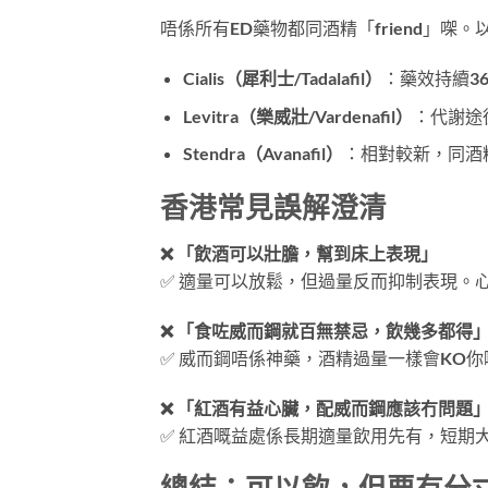
唔係所有ED藥物都同酒精「friend」㗎
Cialis（犀利士/Tadalafil）
：藥效持續3
Levitra（樂威壯/Vardenafil）
：代謝途
Stendra（Avanafil）
：相對較新，同酒
香港常見誤解澄清
❌ 「飲酒可以壯膽，幫到床上表現」
✅ 適量可以放鬆，但過量反而抑制表現。
❌ 「食咗威而鋼就百無禁忌，飲幾多都得
✅ 威而鋼唔係神藥，酒精過量一樣會KO
❌ 「紅酒有益心臟，配威而鋼應該冇問題
✅ 紅酒嘅益處係長期適量飲用先有，短期