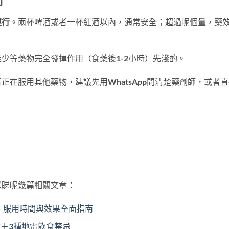
寸
運行
。兩杯啤酒或者一杯紅酒以內，通常安全；超過呢個量，藥
少等藥物完全發揮作用（食藥後1-2小時）先淺酌。
在服用其他藥物，建議先用WhatsApp問清楚藥劑師，或者
以睇呢幾篇相關文章：
量、服用時間與效果全面指南
＋3種地雷飲食禁忌