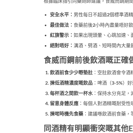
根據臨床指引同藥劑師建議，食威而鋼期
安全水平：
男性每日不超過2個標準酒精
最佳做法：
食藥前後2小時內盡量唔好
紅旗警示：
如果出現頭暈、心跳加速、
絕對唔好：
溝酒、劈酒、短時間內大量
食威而鋼前後飲酒嘅正確
飲酒前食少少嘢墊肚
：空肚飲酒會令酒
揀低酒精濃度嘅飲品
：啤酒（3-5%）好
每杯酒之間飲一杯水
：保持水分充足，
留意身體反應
：每個人對酒精嘅耐受性
揀啱時機先食藥
：建議喺飲酒前食藥，
同酒精有明顯衝突嘅其他E