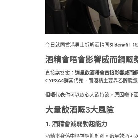
今日就同香港男士拆解酒精同Sildenaf
酒精會唔會影響威而鋼嘅
直接講答案：
適量飲酒唔會直接影響威而
CYP3A4酵素代謝，而酒精主要靠乙醇脫氫
但唔代表你可以放心大飲特飲。原因喺下
大量飲酒嘅3大風險
1. 酒精會減弱勃起能力
酒精本身係中樞神經抑制劑。適量飲酒可