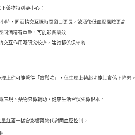
。以下藥物特別要小心：
6小時，同酒精交互嘅時間窗口更長，飲酒後低血壓風險更高
徑同酒精有重疊，可能影響藥效
精交互作用嘅研究較少，建議都係保守啲
心理上你可能覺得「放鬆咗」，但生理上勃起功能其實係下降緊
」
你嘅表現。藥物只係輔助，健康生活習慣先係根本。
」
大量紅酒一樣會影響藥物代謝同血壓控制。