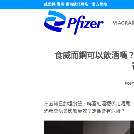
Skip
威而鋼(偉哥)香港總代理唯一官方網站
to
content
VIAGR
食威而鋼可以飲酒嗎？酒精
POST
三五知己約埋食飯，啤酒紅酒梗係走唔甩。但
酒精會唔會影響藥效？定係會有危險？