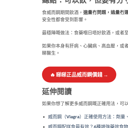
總結：可以飲，但要有分
食威而鋼期間飲酒，
適量冇問題，過量冇
安全性都會受到影響。
最穩陣嘅做法：食藥嗰日唔好飲酒，或者至
如果你本身有肝病、心臟病、高血壓，或者正
睇醫生。
🔥
睇睇正品威而鋼價錢 →
延伸閱讀
如果你想了解更多威而鋼嘅正確用法，可
威而鋼（Viagra）正確使用方法：劑
威而鋼配咩食最有效？6種增強藥效食物