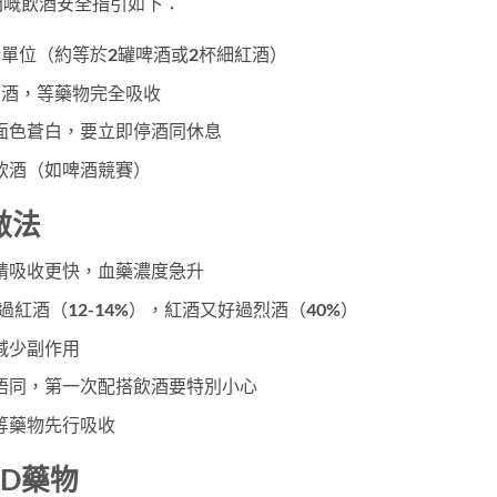
間嘅飲酒安全指引如下：
單位（約等於2罐啤酒或2杯細紅酒）
飲酒，等藥物完全吸收
面色蒼白，要立即停酒同休息
飲酒（如啤酒競賽）
做法
精吸收更快，血藥濃度急升
過紅酒（12-14%），紅酒又好過烈酒（40%）
減少副作用
唔同，第一次配搭飲酒要特別小心
等藥物先行吸收
D藥物