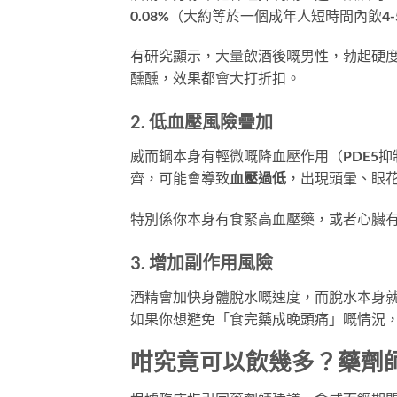
0.08%（大約等於一個成年人短時間內飲
有研究顯示，大量飲酒後嘅男性，勃起硬度
醺醺，效果都會大打折扣。
2. 低血壓風險疊加
威而鋼本身有輕微嘅降血壓作用（PDE5
齊，可能會導致
血壓過低
，出現頭暈、眼
特別係你本身有食緊高血壓藥，或者心臟
3. 增加副作用風險
酒精會加快身體脫水嘅速度，而脫水本身
如果你想避免「食完藥成晚頭痛」嘅情況
咁究竟可以飲幾多？藥劑