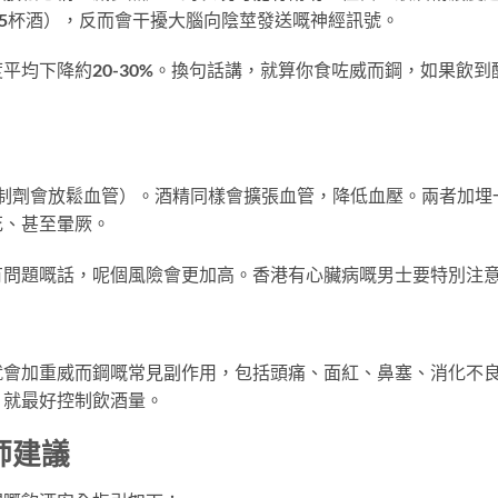
4-5杯酒），反而會干擾大腦向陰莖發送嘅神經訊號。
平均下降約20-30%。換句話講，就算你食咗威而鋼，如果飲到
抑制劑會放鬆血管）。酒精同樣會擴張血管，降低血壓。兩者加埋
花、甚至暈厥。
有問題嘅話，呢個風險會更加高。香港有心臟病嘅男士要特別注
就會加重威而鋼嘅常見副作用，包括頭痛、面紅、鼻塞、消化不
，就最好控制飲酒量。
師建議