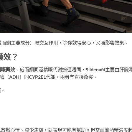
il（威而鋼主要成分）嘅交互作用，等你飲得安心，又唔影響效果。
藥效？
鋼嘅藥效
。威而鋼同酒精嘅代謝途徑唔同，Sildenafil主要由肝臟
酶（ADH）同CYP2E1代謝。兩者冇直接衝突。
面。
以放鬆心情、減少焦慮，對表現可能有幫助。但當血液酒精濃度