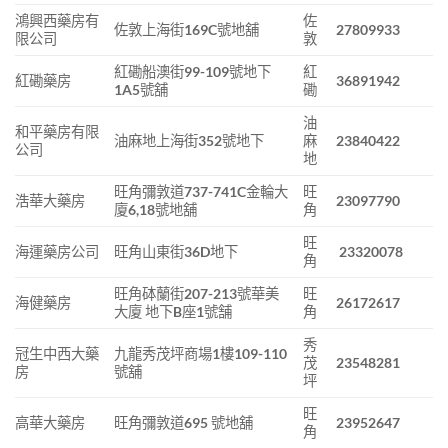
鴻興西藥房有
佐
佐敦上海街169C號地舖
27809933
限公司
敦
紅磡船澳街99-109號地下
紅
紅磡藥房
36891942
1A5號舖
磡
油
和平藥房有限
油麻地上海街352號地下
麻
23840422
公司
地
旺角彌敦道737-741C金輪大
旺
浩華大藥房
23097790
廈6,18號地舖
角
旺
海運藥房公司
旺角山東街36D地下
23320078
角
旺角砵蘭街207-213號華美
旺
海健藥房
26172617
大廈 地下B座1號舗
角
秀
冠生中西大藥
九龍秀茂坪商場1樓109-110
茂
23548281
房
號舖
坪
旺
高華大藥房
旺角彌敦道695 號地舖
23952647
角