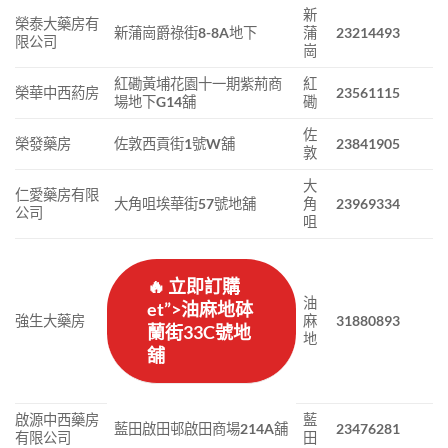
新
榮泰大藥房有
新蒲崗爵祿街8-8A地下
蒲
23214493
限公司
崗
紅磡黃埔花園十一期紫荊商
紅
榮華中西葯房
23561115
場地下G14舖
磡
佐
榮發藥房
佐敦西貢街1號W舖
23841905
敦
大
仁愛藥房有限
大角咀埃華街57號地舖
角
23969334
公司
咀
🔥 立即訂購
油
et”>油麻地砵
強生大藥房
麻
31880893
蘭街33C號地
地
舖
啟源中西藥房
藍
藍田啟田邨啟田商場214A舖
23476281
有限公司
田