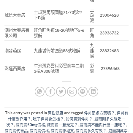
土
土瓜灣馬頭圍道71-73號地
誠信大藥房
瓜
23004628
下B舖
灣
潮州大藥房有
旺角旺角道18-20號地下5-6
旺
23936732
限公司
號舖
角
九
潮發葯房
九龍城衙前圍道88號地舖
龍
23832683
城
牛池灣彩雲村彩雲商場二期
彩
彩運西藥房
27596468
3樓A308號舖
雲
This entry was posted in
两性健康
and tagged
偉哥是處方藥嗎？
,
偉哥有
什麼副作用？
,
吃了偉哥會怎樣？
,
如何買到偉哥？
,
威爾剛多久能吃一
次？
,
威而鋼50mg價格
,
威而鋼一顆幾克？
,
威而鋼不能與什麼一起吃？
,
威而鋼代替品
,
威而鋼價格
,
威而鋼哪裡買
,
威而鋼多久有效？
,
威而鋼萬寧
,