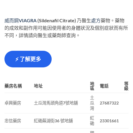
威而鋼
VIAGRA
(Sildenafil Citrate) 乃醫生
處方
藥物。藥物
的成效和副作用可能因使用者的身體狀況及個別症狀而有所
不同，詳情請向醫生或藥劑師查詢。
⚡ 了解更多
地
等
藥房名稱
地址
電話
區
級
土
卓興藥房
土瓜灣馬頭角道7號地舖
瓜
27687322
灣
紅
忠信藥房
紅磡蕪湖街36 號地舖
23301661
磡