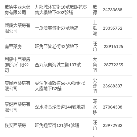
啟德中西大藥
九龍城沐安街18號啟朗苑零
啟
24733688
房有限公司
售大樓地下G02號舖
德
土
麒麟大藥房有
土瓜灣美景街57號地舖
瓜
23335752
限公司
灣
旺
南華藥房
旺角亞皆老街42號地下
23916125
角
利康中西藥房
大
(奧海)有限公
西九龍奧海城二期137號
角
28772355
司
咀
尖
康民西藥房有
尖沙咀彌敦道66-70號金冠
沙
23668337
限公司
大廈地下B2舖
咀
深
康健西藥房有
深水埗長沙灣道244號地舖
水
27084338
限公司
埗
旺
俊安西藥房
旺角通菜街121號4號鋪
23972982
角