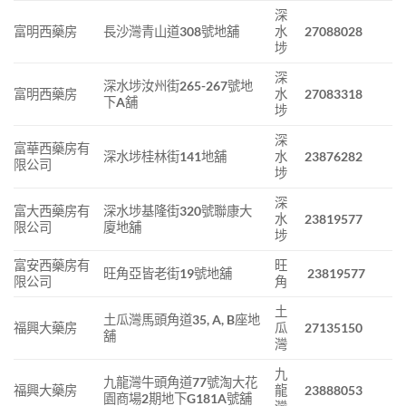
深
富明西藥房
長沙灣青山道308號地舖
水
27088028
埗
深
深水埗汝州街265-267號地
富明西藥房
水
27083318
下A舖
埗
深
富華西藥房有
深水埗桂林街141地舖
水
23876282
限公司
埗
深
富大西藥房有
深水埗基隆街320號聯康大
水
23819577
限公司
廈地舖
埗
富安西藥房有
旺
旺角亞皆老街19號地舖
23819577
限公司
角
土
土瓜灣馬頭角道35, A, B座地
福興大藥房
瓜
27135150
舖
灣
九
九龍灣牛頭角道77號淘大花
福興大藥房
龍
23888053
園商場2期地下G181A號舖