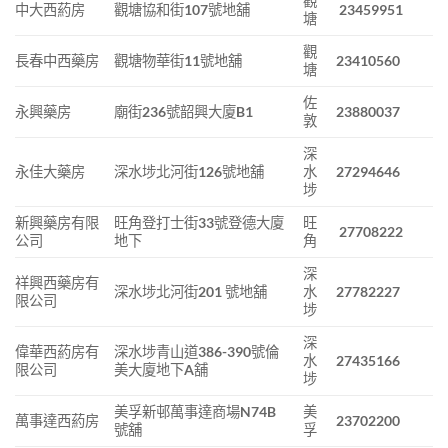
觀
中大西葯房
觀塘協和街107號地舖
23459951
塘
觀
長春中西藥房
觀塘物華街11號地舖
23410560
塘
佐
永興藥房
廟街236號韶興大廈B1
23880037
敦
深
永佳大藥房
深水埗北河街126號地舖
水
27294646
埗
新興藥房有限
旺角登打士街33號登德大廈
旺
27708222
公司
地下
角
深
祥興西藥房有
深水埗北河街201 號地舖
水
27782227
限公司
埗
深
偉華西葯房有
深水埗青山道386-390號倫
水
27435166
限公司
美大廈地下A舖
埗
美孚新邨萬事達商場N74B
美
萬事達西葯房
23702200
號舖
孚