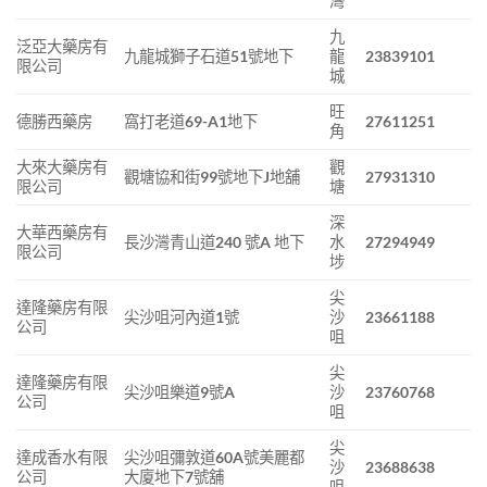
灣
九
泛亞大藥房有
九龍城獅子石道51號地下
龍
23839101
限公司
城
旺
德勝西藥房
窩打老道69-A1地下
27611251
角
大來大藥房有
觀
觀塘協和街99號地下J地舖
27931310
限公司
塘
深
大華西藥房有
長沙灣青山道240 號A 地下
水
27294949
限公司
埗
尖
達隆藥房有限
尖沙咀河內道1號
沙
23661188
公司
咀
尖
達隆藥房有限
尖沙咀樂道9號A
沙
23760768
公司
咀
尖
達成香水有限
尖沙咀彌敦道60A號美麗都
沙
23688638
公司
大廈地下7號舖
咀