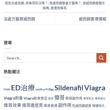
屈臣氏威而鋼
,
買偉哥犯法嗎？
,
買威而鋼要處方籤嗎？
,
買威而鋼要醫生
紙嗎
,
香港買偉哥
.
沒處方籤買威而鋼
威而鋼香港價格
搜尋
熱點關注
ED治療
Viagra
Sildenafil
Levitra
Priligy
Cialis
偉哥
Viagra劑量
Viagra飲食禁忌
偉哥副作用
假貨
偉哥吃法
偉哥成分
副作用
偉哥效果
偉哥邊度買
偉哥香港
吃威而鋼感覺
增硬持久