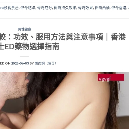
agra飲食禁忌
,
偉哥吃法
,
偉哥成分
,
偉哥持久效果
,
偉哥效果
,
偉哥西柚
,
偉哥香港
,
两性健康
較：功效、服用方法與注意事項｜香港
士ED藥物選擇指南
ED ON
2026-06-03
BY
威而鋼（偉哥）