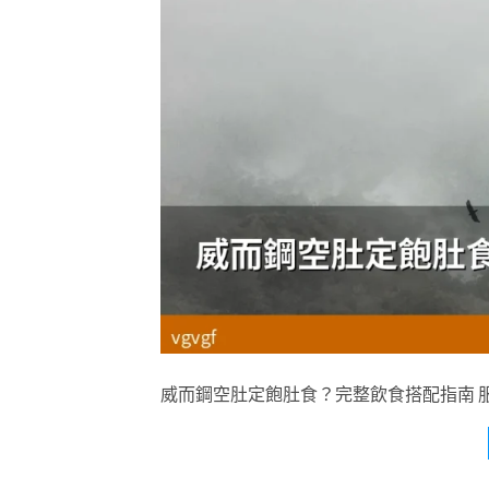
威而鋼空肚定飽肚食？完整飲食搭配指南 服用威而