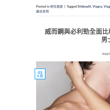
Posted in
两性健康
|
Tagged
Sildenafil
,
Viagra
,
Vi
藥效食物
威而鋼與必利勁全面比
男
POST
03
6 月