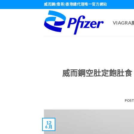
Skip
威而鋼(偉哥)香港總代理唯一官方網站
to
content
VIAGR
威而鋼空肚定飽肚食
POST
12
6 月