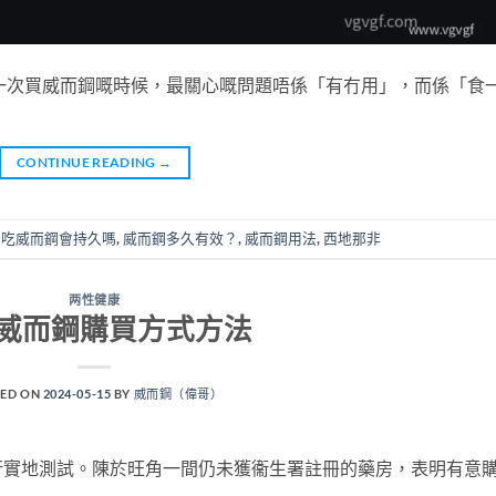
一次買威而鋼嘅時候，最關心嘅問題唔係「有冇用」，而係「食
CONTINUE READING
→
,
吃威而鋼會持久嗎
,
威而鋼多久有效？
,
威而鋼用法
,
西地那非
两性健康
威而鋼購買方式方法
ED ON
2024-05-15
BY
威而鋼（偉哥）
行實地測試。陳於旺角一間仍未獲衞生署註冊的藥房，表明有意