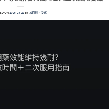
ED ON
2026-05-25
BY
威而鋼（偉哥）