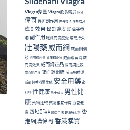
Viagra
Sildenafil
Viagra劑量
Viagra飲食禁忌
假貨
偉哥
偉哥副作用
偉哥吃法
偉哥成分
偉哥效果
偉哥邊度買
偉哥香
副作用
港
吃威而鋼感覺
增硬持久
壯陽藥
威而鋼
威而鋼價
錢
威而鋼官網
威
威而鋼劑量
威而鋼吃法
威而鋼正品
而鋼效果
威而鋼比較
威而鋼網購
威而鋼香港
威而鋼用法
安全用藥
威而鋼香港醫生紙
必
男性健
性健康
利勁
男士健康
康
藥物比較
藥物相互作用
血管健
香
西地那非
康
陽痿早洩
香港威而鋼
香港購買
港網購偉哥