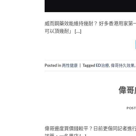
威而鋼藥效能維持幾耐？ 好多香港用家第
可以頂幾耐」 […]
Posted in
两性健康
|
Tagged
ED治療
,
偉哥持久效果
偉哥
POST
偉哥邊度買價錢較平？日前更偕同記者進
該藥，一名男店 […]