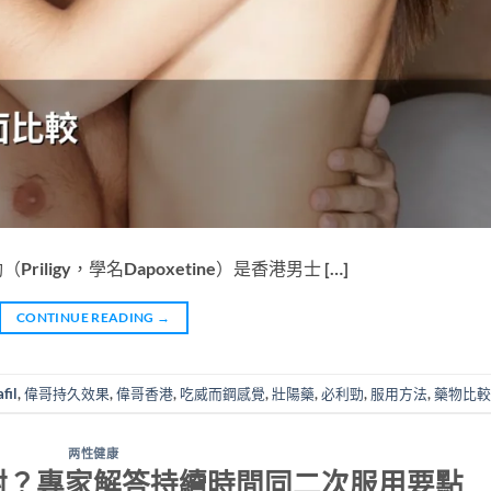
（Priligy，學名Dapoxetine）是香港男士 […]
CONTINUE READING
→
fil
,
偉哥持久效果
,
偉哥香港
,
吃威而鋼感覺
,
壯陽藥
,
必利勁
,
服用方法
,
藥物比較
两性健康
耐？專家解答持續時間同二次服用要點