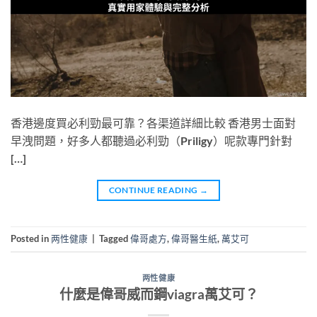
香港邊度買必利勁最可靠？各渠道詳細比較 香港男士面對
早洩問題，好多人都聽過必利勁（Priligy）呢款專門針對
[…]
CONTINUE READING
→
Posted in
两性健康
|
Tagged
偉哥處方
,
偉哥醫生紙
,
萬艾可
两性健康
什麼是偉哥威而鋼viagra萬艾可？