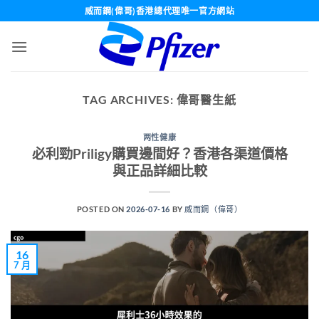
Skip
威而鋼(偉哥)香港總代理唯一官方網站
to
content
TAG ARCHIVES:
偉哥醫生紙
两性健康
必利勁Priligy購買邊間好？香港各渠道價格
與正品詳細比較
POSTED ON
2026-07-16
BY
威而鋼（偉哥）
16
7 月