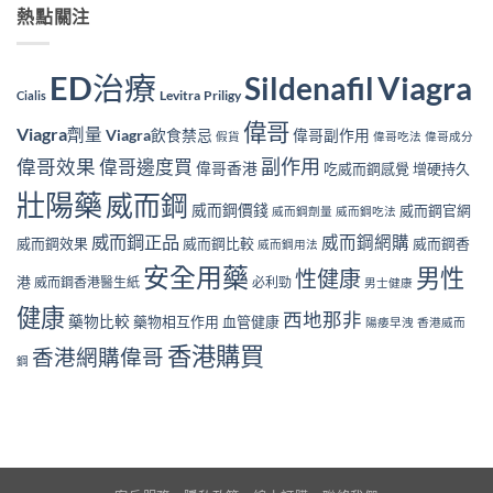
熱點關注
ED治療
Viagra
Sildenafil
Levitra
Priligy
Cialis
偉哥
Viagra劑量
Viagra飲食禁忌
偉哥副作用
假貨
偉哥吃法
偉哥成分
副作用
偉哥效果
偉哥邊度買
偉哥香港
吃威而鋼感覺
增硬持久
壯陽藥
威而鋼
威而鋼價錢
威而鋼官網
威而鋼劑量
威而鋼吃法
威而鋼正品
威而鋼網購
威而鋼效果
威而鋼比較
威而鋼香
威而鋼用法
安全用藥
男性
性健康
港
威而鋼香港醫生紙
必利勁
男士健康
健康
西地那非
藥物比較
藥物相互作用
血管健康
陽痿早洩
香港威而
香港購買
香港網購偉哥
鋼