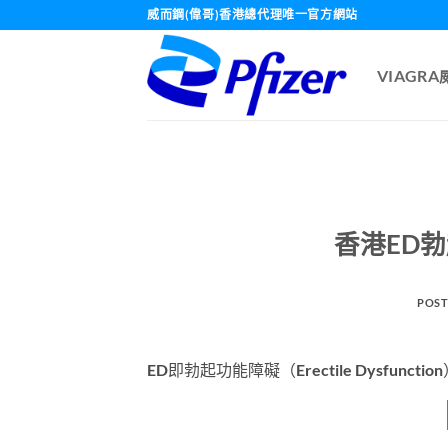
Skip
威而鋼(偉哥)香港總代理唯一官方網站
to
content
VIAGR
香港ED
POST
ED即勃起功能障礙（Erectile Dysfu