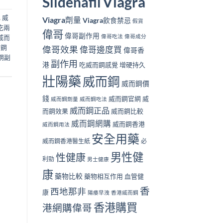
Viagra
Sildenafil
,
威
Viagra劑量
Viagra飲食禁忌
假貨
吃兩
偉哥
偉哥副作用
偉哥吃法
偉哥成分
威而
而鋼
偉哥效果
偉哥邊度買
偉哥香
鋼副
副作用
港
吃威而鋼感覺
增硬持久
壯陽藥
威而鋼
威而鋼價
錢
威而鋼官網
威
威而鋼劑量
威而鋼吃法
威而鋼正品
而鋼效果
威而鋼比較
威而鋼網購
威而鋼香港
威而鋼用法
安全用藥
威而鋼香港醫生紙
必
男性健
性健康
利勁
男士健康
康
藥物比較
藥物相互作用
血管健
香
西地那非
康
陽痿早洩
香港威而鋼
香港購買
港網購偉哥