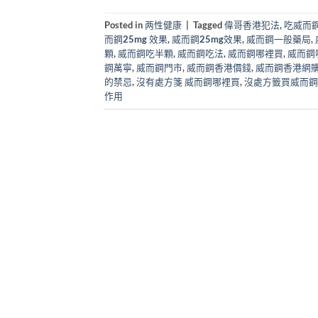
Posted in
两性健康
|
Tagged
偉哥香港犯法
,
吃威而
而鋼25mg 效果
,
威而鋼25mg效果
,
威而鋼一般藥局
,
顆
,
威而鋼吃半顆
,
威而鋼吃法
,
威而鋼哪裡買
,
威而鋼
鋼萬寧
,
威而鋼門市
,
威而鋼香港價錢
,
威而鋼香港網
的禁忌
,
沒有處方箋 威而鋼哪裡買
,
沒處方籤買威而鋼
作用