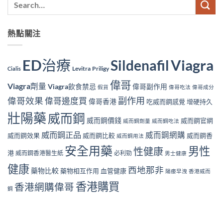
熱點關注
ED治療
Viagra
Sildenafil
Levitra
Priligy
Cialis
偉哥
Viagra劑量
Viagra飲食禁忌
偉哥副作用
假貨
偉哥吃法
偉哥成分
副作用
偉哥效果
偉哥邊度買
偉哥香港
吃威而鋼感覺
增硬持久
壯陽藥
威而鋼
威而鋼價錢
威而鋼官網
威而鋼劑量
威而鋼吃法
威而鋼正品
威而鋼網購
威而鋼效果
威而鋼比較
威而鋼香
威而鋼用法
安全用藥
男性
性健康
港
威而鋼香港醫生紙
必利勁
男士健康
健康
西地那非
藥物比較
藥物相互作用
血管健康
陽痿早洩
香港威而
香港購買
香港網購偉哥
鋼