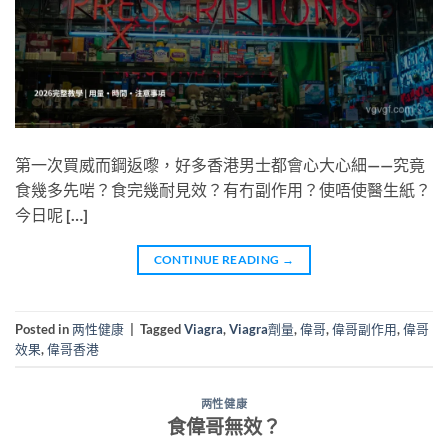
第一次買威而鋼返嚟，好多香港男士都會心大心細——究竟
食幾多先啱？食完幾耐見效？有冇副作用？使唔使醫生紙？
今日呢 […]
CONTINUE READING
→
Posted in
两性健康
|
Tagged
Viagra
,
Viagra劑量
,
偉哥
,
偉哥副作用
,
偉哥
效果
,
偉哥香港
两性健康
食偉哥無效？