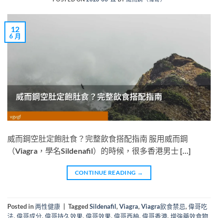
12
6 月
威而鋼空肚定飽肚食？完整飲食搭配指南 服用威而鋼
（Viagra，學名Sildenafil）的時候，很多香港男士 […]
CONTINUE READING
→
Posted in
两性健康
|
Tagged
Sildenafil
,
Viagra
,
Viagra飲食禁忌
,
偉哥吃
法
,
偉哥成分
,
偉哥持久效果
,
偉哥效果
,
偉哥西柚
,
偉哥香港
,
增強藥效食物