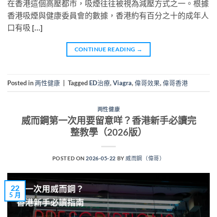
在香港這個高壓都市，吸煙往往被視為減壓方式之一。根據
香港吸煙與健康委員會的數據，香港約有百分之十的成年人
口有吸 […]
CONTINUE READING
→
Posted in
两性健康
|
Tagged
ED治療
,
Viagra
,
偉哥效果
,
偉哥香港
两性健康
威而鋼第一次用要留意咩？香港新手必讀完
整教學（2026版）
POSTED ON
2026-05-22
BY
威而鋼（偉哥）
22
5 月