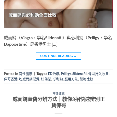
威而鋼（Viagra，學名Sildenafil）與必利勁（Priligy，學名
Dapoxetine）是香港男士 […]
CONTINUE READING
→
Posted in
两性健康
|
Tagged
ED治療
,
Priligy
,
Sildenafil
,
偉哥持久效果
,
偉哥香港
,
吃威而鋼感覺
,
壯陽藥
,
必利勁
,
服用方法
,
藥物比較
两性健康
威而鋼真偽分辨方法｜教你3招快速辨別正
貨偉哥