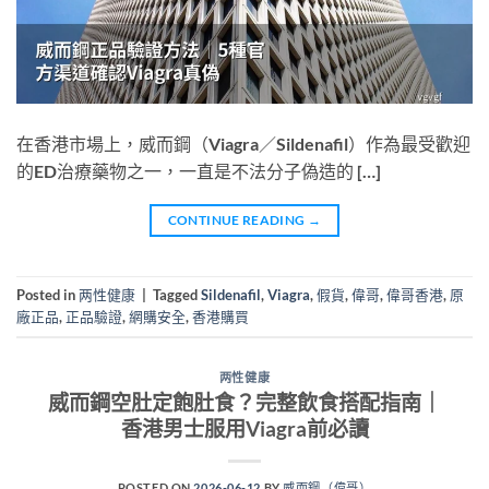
在香港市場上，威而鋼（Viagra／Sildenafil）作為最受歡迎
的ED治療藥物之一，一直是不法分子偽造的 […]
CONTINUE READING
→
Posted in
两性健康
|
Tagged
Sildenafil
,
Viagra
,
假貨
,
偉哥
,
偉哥香港
,
原
廠正品
,
正品驗證
,
網購安全
,
香港購買
两性健康
威而鋼空肚定飽肚食？完整飲食搭配指南｜
香港男士服用Viagra前必讀
POSTED ON
2026-06-12
BY
威而鋼（偉哥）