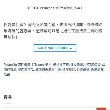
POSTED ON
2022-11-23
BY
威而鋼（偉哥）
偉哥是什麽？ 偉哥又名威而鋼，也叫西地那非，是壹種治
療陽痿的處方藥。 這種藥可以幫助男性在無法自主勃起或
無法保 […]
CONTINUE READING
→
Posted in
两性健康
|
Tagged
偉哥
,
偉哥邊度買
,
偉哥香港
,
威而鋼價錢
,
威
而鋼官網
,
威而鋼正品
,
威而鋼香港醫生紙
,
陽痿早洩
,
香港偉哥
,
香港網購
偉哥
搜尋