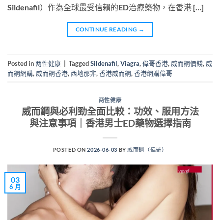
Sildenafil）作為全球最受信賴的ED治療藥物，在香港 […]
CONTINUE READING
→
Posted in
两性健康
|
Tagged
Sildenafil
,
Viagra
,
偉哥香港
,
威而鋼價錢
,
威
而鋼網購
,
威而鋼香港
,
西地那非
,
香港威而鋼
,
香港網購偉哥
两性健康
威而鋼與必利勁全面比較：功效、服用方法
與注意事項｜香港男士ED藥物選擇指南
POSTED ON
2026-06-03
BY
威而鋼（偉哥）
03
6 月