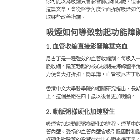
你可能以為吸煙只會影響肺部和心臟，但
這篇文章，會從醫學角度全面拆解吸煙如
取哪些改善措施。
吸煙如何導致勃起功能障
1. 血管收縮直接影響陰莖充血
尼古丁是一種強效的血管收縮劑。每吸入
脈收縮。陰莖勃起的核心機制是海綿體平
力便會大打折扣。簡單講，血管被尼古丁
香港中文大學醫學院的相關研究指出，長
上。這個差距在四十歲以後會更加明顯。
2. 動脈粥樣硬化加速發生
吸煙會加速動脈粥樣硬化的進程。煙草中
管內壁。受損的血管內壁會吸引膽固醇和
樣硬化對陰莖的影響往往比心臟來得更早