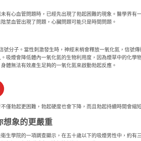
還未有心血管問題時，已經先出現了勃起困難的現象。醫學界有
果陰莖血管出現了問題，心臟問題可能只是時間問題。
的信號分子。當性刺激發生時，神經末梢會釋放一氧化氮，信號傳
入。吸煙會降低體內一氧化氮的生物利用度，因為煙草中的化學
，身體無法有效產生足夠的一氧化氮來啟動勃起反應。
者不僅勃起更困難，勃起硬度也會下降，而且勃起持續時間會縮
你想象的更嚴重
共衛生學院的一項調查顯示，在五十歲以下的吸煙男性中，約有