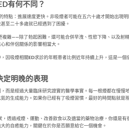
ED有何不同？
顯的特點：進展速度更快。非吸煙者可能在五六十歲才開始出現明
歲甚至二十多歲就已經遇到了困擾。
更複雜——除了勃起困難，還可能合併早洩、性慾下降、以及射
信心和伴侶關係的影響相當大。
，因吸煙相關ED求診的年輕患者比例近年持續上升，這是一個
決定明晚的表現
測，而是經過大量臨床研究證實的醫學事實。每一根煙都在慢慢
化氮的生成能力。如果你已經有了吸煙習慣，最好的時間點就是
狀，透過戒煙、運動、改善飲食以及適當的藥物治療，你還是有
強大的自癒能力，關鍵在於你是否願意給它一個機會。