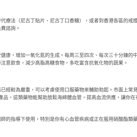
替代療法（尼古丁貼片、尼古丁口香糖），或者到香港各區的戒
免費諮詢。
管健康，增加一氧化氮的生成。每周三至四次、每次三十分鐘的
時注意飲食，減少高脂高糖食物，多吃富含抗氧化物的蔬果。
傷已經較為嚴重，可以考慮使用口服藥物來輔助勃起。市面上常
e為主要成分的產品，這類藥物能幫助放鬆海綿體血管，提高血流供應，讓你在
劑師的指導下使用，特別是你有心血管疾病或正在服用硝酸酯類