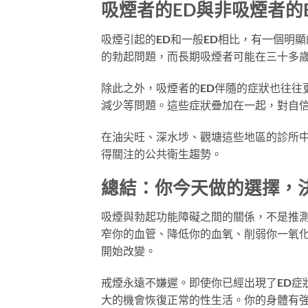
吸煙者的ED與非吸煙者的
吸煙引起的ED和一般ED相比，有一個明
的勃起問題，而長期吸煙者可能在三十多
除此之外，吸煙者的ED伴隨的症狀也往往
減少等問題。這些症狀疊加在一起，對自
在油尖旺、深水埗、觀塘這些地區的診所中
得關注的公共衛生趨勢。
總結：你今天做的選擇，
吸煙與勃起功能障礙之間的關係，不是推
窄你的血管、降低你的血氧、削弱你一氧
開始改變。
戒煙永遠不嫌遲。即使你已經出現了ED症
大的機會恢復正常的性生活。你的身體有