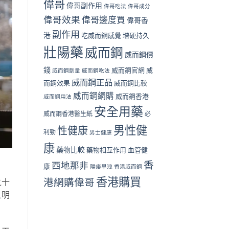
偉哥
偉哥副作用
偉哥吃法
偉哥成分
偉哥效果
偉哥邊度買
偉哥香
副作用
港
吃威而鋼感覺
增硬持久
壯陽藥
威而鋼
威而鋼價
錢
威而鋼官網
威
威而鋼劑量
威而鋼吃法
威而鋼正品
而鋼效果
威而鋼比較
威而鋼網購
威而鋼香港
威而鋼用法
安全用藥
威而鋼香港醫生紙
必
男性健
性健康
利勁
男士健康
康
藥物比較
藥物相互作用
血管健
香
西地那非
康
陽痿早洩
香港威而鋼
香港購買
港網購偉哥
之十
且明