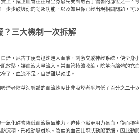
事實上，陰莖血管往往是全身最先受到尼古丁傷害的部位之一。
何一步步破壞你的勃起功能，以及如果你已經出現相關問題，可
礙？三大機制一次拆解
一口煙，尼古丁便會迅速進入血液，刺激交感神經系統，使全身
滑肌放鬆，讓血液大量流入。當血管持續收縮，陰莖海綿體的充
收窄了，血流不足，自然難以勃起。
期吸煙者陰莖海綿體的血流速度比非吸煙者平均低了百分之二十
的一氧化碳會降低血液攜氧能力，迫使心臟更用力泵血，從而損
脂肪沉積，形成動脈斑塊。陰莖的血管比冠狀動脈更細，因此動
。