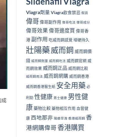
Viagra
Sildenafil
Viagra劑量
Viagra飲食禁忌
假貨
偉哥
偉哥副作用
偉哥吃法
偉哥成分
偉哥效果
偉哥邊度買
偉哥香
副作用
港
吃威而鋼感覺
增硬持久
壯陽藥
威而鋼
威而鋼價
錢
威而鋼官網
威
威而鋼劑量
威而鋼吃法
威而鋼正品
而鋼效果
威而鋼比較
威而鋼網購
威而鋼香港
威而鋼用法
安全用藥
威而鋼香港醫生紙
必
男性健
性健康
利勁
男士健康
的成
康
藥物比較
藥物相互作用
血管健
香
西地那非
康
陽痿早洩
香港威而鋼
香港購買
港網購偉哥