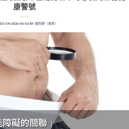
康警號
ED ON
2026-06-03
BY
威而鋼（偉哥）