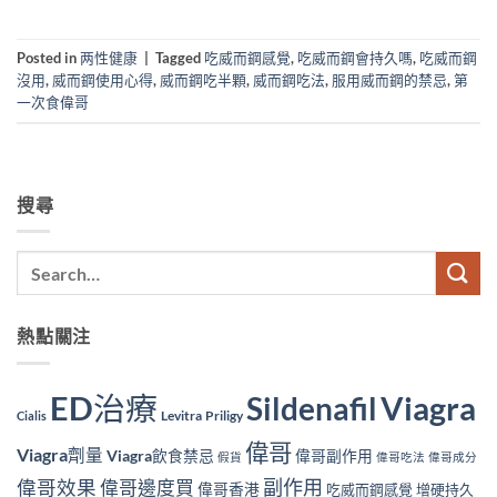
Posted in
两性健康
|
Tagged
吃威而鋼感覺
,
吃威而鋼會持久嗎
,
吃威而鋼
沒用
,
威而鋼使用心得
,
威而鋼吃半顆
,
威而鋼吃法
,
服用威而鋼的禁忌
,
第
一次食偉哥
搜尋
熱點關注
ED治療
Viagra
Sildenafil
Levitra
Priligy
Cialis
偉哥
Viagra劑量
Viagra飲食禁忌
偉哥副作用
假貨
偉哥吃法
偉哥成分
副作用
偉哥效果
偉哥邊度買
偉哥香港
吃威而鋼感覺
增硬持久