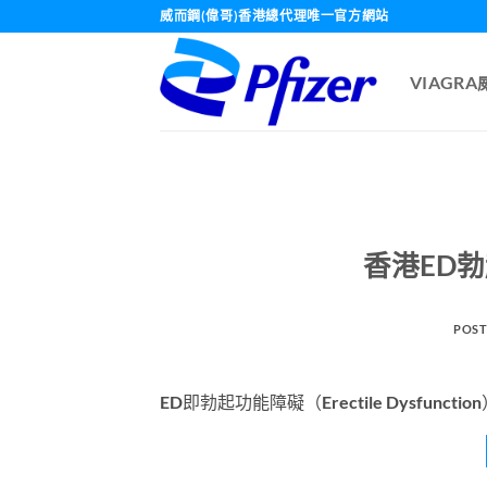
Skip
威而鋼(偉哥)香港總代理唯一官方網站
to
content
VIAGR
香港ED
POST
ED即勃起功能障礙（Erectile Dysfu