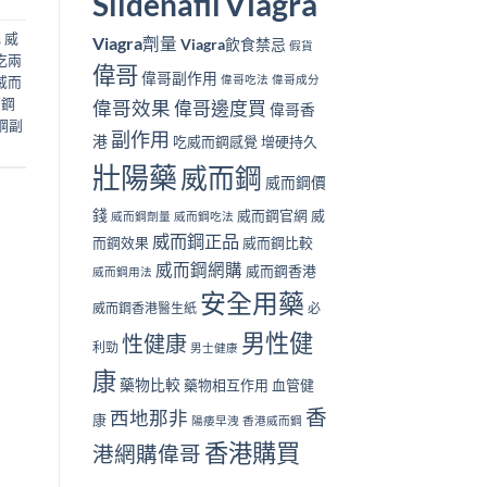
Viagra
Sildenafil
,
威
Viagra劑量
Viagra飲食禁忌
假貨
吃兩
偉哥
偉哥副作用
偉哥吃法
偉哥成分
威而
而鋼
偉哥效果
偉哥邊度買
偉哥香
鋼副
副作用
港
吃威而鋼感覺
增硬持久
壯陽藥
威而鋼
威而鋼價
錢
威而鋼官網
威
威而鋼劑量
威而鋼吃法
威而鋼正品
而鋼效果
威而鋼比較
威而鋼網購
威而鋼香港
威而鋼用法
安全用藥
威而鋼香港醫生紙
必
男性健
性健康
利勁
男士健康
康
藥物比較
藥物相互作用
血管健
香
西地那非
康
陽痿早洩
香港威而鋼
香港購買
港網購偉哥