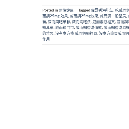
Posted in
两性健康
|
Tagged
偉哥香港犯法
,
吃威而
而鋼25mg 效果
,
威而鋼25mg效果
,
威而鋼一般藥局
,
顆
,
威而鋼吃半顆
,
威而鋼吃法
,
威而鋼哪裡買
,
威而鋼
鋼萬寧
,
威而鋼門市
,
威而鋼香港價錢
,
威而鋼香港網
的禁忌
,
沒有處方箋 威而鋼哪裡買
,
沒處方籤買威而鋼
作用