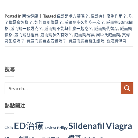
Posted in
两性健康
|
Tagged
偉哥是處方藥嗎？
,
偉哥有什麼副作用？
,
吃
了偉哥會怎樣？
,
如何買到偉哥？
,
威爾剛多久能吃一次？
,
威而鋼50mg價
格
,
威而鋼一顆幾克？
,
威而鋼不能與什麼一起吃？
,
威而鋼代替品
,
威而鋼
價格
,
威而鋼哪裡買
,
威而鋼多久有效？
,
威而鋼萬寧
,
屈臣氏威而鋼
,
買偉
哥犯法嗎？
,
買威而鋼要處方籤嗎？
,
買威而鋼要醫生紙嗎
,
香港買偉哥
搜尋
熱點關注
ED治療
Viagra
Sildenafil
Levitra
Priligy
Cialis
偉哥