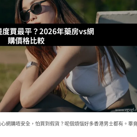
擔心網購唔安全，怕買到假貨？呢個煩惱好多香港男士都有。畢