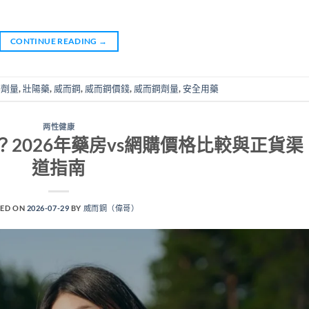
CONTINUE READING
→
ra劑量
,
壯陽藥
,
威而鋼
,
威而鋼價錢
,
威而鋼劑量
,
安全用藥
两性健康
2026年藥房vs網購價格比較與正貨渠
道指南
ED ON
2026-07-29
BY
威而鋼（偉哥）