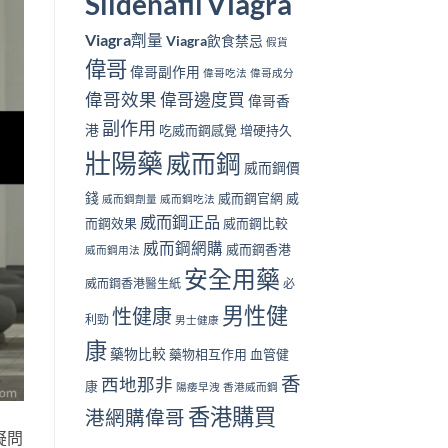
Viagra
Sildenafil
Viagra劑量
Viagra飲食禁忌
假貨
偉哥
偉哥副作用
偉哥吃法
偉哥成分
偉哥效果
偉哥邊度買
偉哥香
副作用
港
吃威而鋼感覺
增硬持久
壯陽藥
威而鋼
威而鋼價
錢
威而鋼官網
威
威而鋼劑量
威而鋼吃法
威而鋼正品
而鋼效果
威而鋼比較
威而鋼網購
威而鋼香港
威而鋼用法
安全用藥
威而鋼香港醫生紙
必
男性健
性健康
利勁
男士健康
康
藥物比較
藥物相互作用
血管健
香
西地那非
康
陽痿早洩
香港威而鋼
香港購買
港網購偉哥
疑問