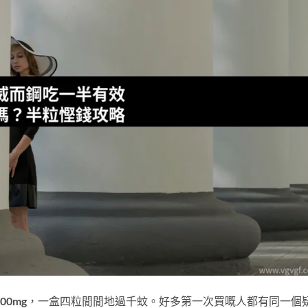
a 100mg，一盒四粒閒閒地過千蚊。好多第一次買嘅人都有同一個