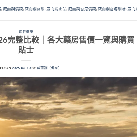
格
,
威而鋼價錢
,
威而鋼官網
,
威而鋼正品
,
威而鋼香港價錢
,
威而鋼香港網購
,
威而
两性健康
26完整比較｜各大藥房售價一覽與購買
貼士
ED ON
2026-06-10
BY
威而鋼（偉哥）