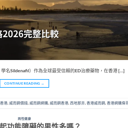
名Sildenafil）作為全球最受信賴的ED治療藥物，在香港 […]
CONTINUE READING
→
香港
,
威而鋼價錢
,
威而鋼網購
,
威而鋼香港
,
西地那非
,
香港威而鋼
,
香港網購偉
两性健康
勃起功能障礙的男性多嗎？