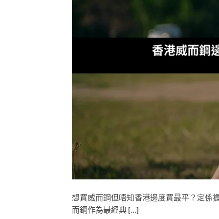
想買威而鋼但唔知香港邊度買最平？定係
而鋼作為最經典 […]