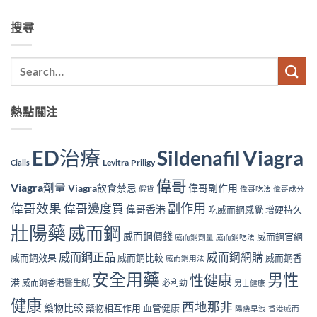
搜尋
熱點關注
ED治療
Viagra
Sildenafil
Levitra
Priligy
Cialis
偉哥
Viagra劑量
Viagra飲食禁忌
偉哥副作用
假貨
偉哥吃法
偉哥成分
副作用
偉哥效果
偉哥邊度買
偉哥香港
吃威而鋼感覺
增硬持久
壯陽藥
威而鋼
威而鋼價錢
威而鋼官網
威而鋼劑量
威而鋼吃法
威而鋼正品
威而鋼網購
威而鋼效果
威而鋼比較
威而鋼香
威而鋼用法
安全用藥
男性
性健康
港
威而鋼香港醫生紙
必利勁
男士健康
健康
西地那非
藥物比較
藥物相互作用
血管健康
陽痿早洩
香港威而