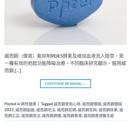
威而鋼（偉哥）能抑制PDE5酵素及增加血液流入陰莖，是
一種有效的勃起功能障礙治療。不同臨床研究顯示，服用威
而鋼 […]
CONTINUE READING
→
Posted in
两性健康
|
Tagged
威而鋼使用心得
,
威而鋼價錢
,
威而鋼價錢
2022
,
威而鋼副廠
,
威而鋼吃法
,
威而鋼官網
,
威而鋼官网
,
威而鋼效果
,
威
而鋼正品
,
威而鋼用法
,
威而鋼網購
,
威而鋼香港
,
威而鋼香港醫生紙