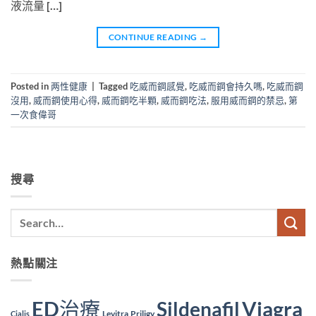
液流量 […]
CONTINUE READING
→
Posted in
两性健康
|
Tagged
吃威而鋼感覺
,
吃威而鋼會持久嗎
,
吃威而鋼
沒用
,
威而鋼使用心得
,
威而鋼吃半顆
,
威而鋼吃法
,
服用威而鋼的禁忌
,
第
一次食偉哥
搜尋
熱點關注
ED治療
Viagra
Sildenafil
Levitra
Priligy
Cialis