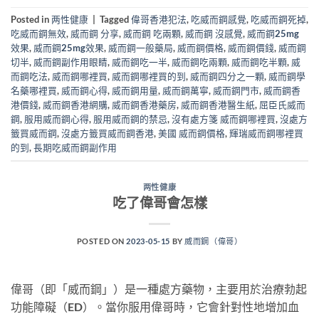
Posted in
两性健康
|
Tagged
偉哥香港犯法
,
吃威而鋼感覺
,
吃威而鋼死掉
,
吃威而鋼無效
,
威而鋼 分享
,
威而鋼 吃兩顆
,
威而鋼 沒感覺
,
威而鋼25mg
效果
,
威而鋼25mg效果
,
威而鋼一般藥局
,
威而鋼價格
,
威而鋼價錢
,
威而鋼
切半
,
威而鋼副作用眼睛
,
威而鋼吃一半
,
威而鋼吃兩顆
,
威而鋼吃半顆
,
威
而鋼吃法
,
威而鋼哪裡買
,
威而鋼哪裡買的到
,
威而鋼四分之一顆
,
威而鋼學
名藥哪裡買
,
威而鋼心得
,
威而鋼用量
,
威而鋼萬寧
,
威而鋼門市
,
威而鋼香
港價錢
,
威而鋼香港網購
,
威而鋼香港藥房
,
威而鋼香港醫生紙
,
屈臣氏威而
鋼
,
服用威而鋼心得
,
服用威而鋼的禁忌
,
沒有處方箋 威而鋼哪裡買
,
沒處方
籤買威而鋼
,
沒處方籤買威而鋼香港
,
美國 威而鋼價格
,
輝瑞威而鋼哪裡買
的到
,
長期吃威而鋼副作用
两性健康
吃了偉哥會怎樣
POSTED ON
2023-05-15
BY
威而鋼（偉哥）
偉哥（即「威而鋼」）是一種處方藥物，主要用於治療勃起
功能障礙（ED）。當你服用偉哥時，它會針對性地增加血