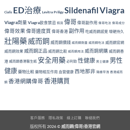
ED治療
Viagra
Sildenafil
Levitra
Priligy
Cialis
偉哥
Viagra劑量
Viagra飲食禁忌
偉哥副作用
假貨
偉哥吃法
偉哥成分
副作用
偉哥效果
偉哥邊度買
偉哥香港
吃威而鋼感覺
增硬持久
壯陽藥
威而鋼
威而鋼價錢
威而鋼官網
威而鋼劑量
威而鋼吃法
威而鋼正品
威而鋼網購
威而鋼效果
威而鋼比較
威而鋼香
威而鋼用法
安全用藥
男性
性健康
港
威而鋼香港醫生紙
必利勁
男士健康
健康
西地那非
藥物比較
藥物相互作用
血管健康
陽痿早洩
香港威而
香港購買
香港網購偉哥
鋼
客戶服務
隱私政策
線上訂購
聯絡我們
版权所有 2026 ©
威而鋼(偉哥)香港官網