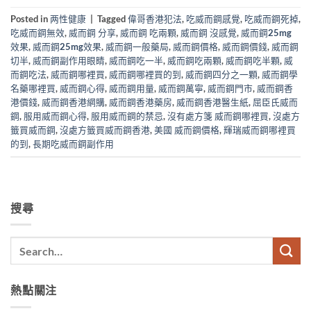
Posted in
两性健康
|
Tagged
偉哥香港犯法
,
吃威而鋼感覺
,
吃威而鋼死掉
,
吃威而鋼無效
,
威而鋼 分享
,
威而鋼 吃兩顆
,
威而鋼 沒感覺
,
威而鋼25mg
效果
,
威而鋼25mg效果
,
威而鋼一般藥局
,
威而鋼價格
,
威而鋼價錢
,
威而鋼
切半
,
威而鋼副作用眼睛
,
威而鋼吃一半
,
威而鋼吃兩顆
,
威而鋼吃半顆
,
威
而鋼吃法
,
威而鋼哪裡買
,
威而鋼哪裡買的到
,
威而鋼四分之一顆
,
威而鋼學
名藥哪裡買
,
威而鋼心得
,
威而鋼用量
,
威而鋼萬寧
,
威而鋼門市
,
威而鋼香
港價錢
,
威而鋼香港網購
,
威而鋼香港藥房
,
威而鋼香港醫生紙
,
屈臣氏威而
鋼
,
服用威而鋼心得
,
服用威而鋼的禁忌
,
沒有處方箋 威而鋼哪裡買
,
沒處方
籤買威而鋼
,
沒處方籤買威而鋼香港
,
美國 威而鋼價格
,
輝瑞威而鋼哪裡買
的到
,
長期吃威而鋼副作用
搜尋
熱點關注