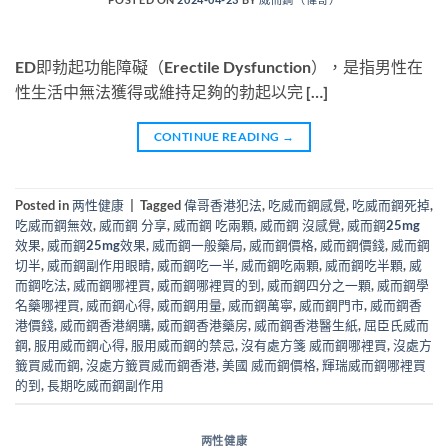
ED即勃起功能障礙（Erectile Dysfunction），是指男性在
性生活中無法獲得或維持足夠的勃起以完 […]
CONTINUE READING
→
Posted in
两性健康
|
Tagged
偉哥香港犯法
,
吃威而鋼感覺
,
吃威而鋼死掉
,
吃威而鋼無效
,
威而鋼 分享
,
威而鋼 吃兩顆
,
威而鋼 沒感覺
,
威而鋼25mg
效果
,
威而鋼25mg效果
,
威而鋼一般藥局
,
威而鋼價格
,
威而鋼價錢
,
威而鋼
切半
,
威而鋼副作用眼睛
,
威而鋼吃一半
,
威而鋼吃兩顆
,
威而鋼吃半顆
,
威
而鋼吃法
,
威而鋼哪裡買
,
威而鋼哪裡買的到
,
威而鋼四分之一顆
,
威而鋼學
名藥哪裡買
,
威而鋼心得
,
威而鋼用量
,
威而鋼萬寧
,
威而鋼門市
,
威而鋼香
港價錢
,
威而鋼香港網購
,
威而鋼香港藥房
,
威而鋼香港醫生紙
,
屈臣氏威而
鋼
,
服用威而鋼心得
,
服用威而鋼的禁忌
,
沒有處方箋 威而鋼哪裡買
,
沒處方
籤買威而鋼
,
沒處方籤買威而鋼香港
,
美國 威而鋼價格
,
輝瑞威而鋼哪裡買
的到
,
長期吃威而鋼副作用
两性健康