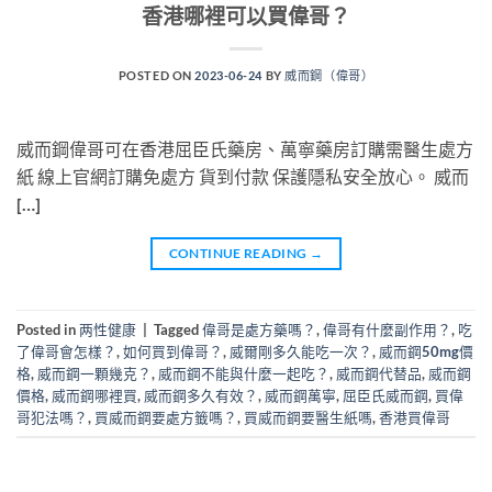
香港哪裡可以買偉哥？
POSTED ON
2023-06-24
BY
威而鋼（偉哥）
威而鋼偉哥可在香港屈臣氏藥房、萬寧藥房訂購需醫生處方
紙 線上官網訂購免處方 貨到付款 保護隱私安全放心。 威而
[…]
CONTINUE READING
→
Posted in
两性健康
|
Tagged
偉哥是處方藥嗎？
,
偉哥有什麼副作用？
,
吃
了偉哥會怎樣？
,
如何買到偉哥？
,
威爾剛多久能吃一次？
,
威而鋼50mg價
格
,
威而鋼一顆幾克？
,
威而鋼不能與什麼一起吃？
,
威而鋼代替品
,
威而鋼
價格
,
威而鋼哪裡買
,
威而鋼多久有效？
,
威而鋼萬寧
,
屈臣氏威而鋼
,
買偉
哥犯法嗎？
,
買威而鋼要處方籤嗎？
,
買威而鋼要醫生紙嗎
,
香港買偉哥