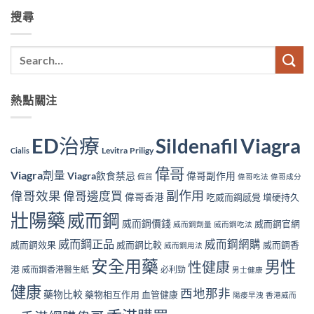
搜尋
熱點關注
ED治療
Viagra
Sildenafil
Levitra
Priligy
Cialis
偉哥
Viagra劑量
Viagra飲食禁忌
偉哥副作用
假貨
偉哥吃法
偉哥成分
副作用
偉哥效果
偉哥邊度買
偉哥香港
吃威而鋼感覺
增硬持久
壯陽藥
威而鋼
威而鋼價錢
威而鋼官網
威而鋼劑量
威而鋼吃法
威而鋼正品
威而鋼網購
威而鋼效果
威而鋼比較
威而鋼香
威而鋼用法
安全用藥
男性
性健康
港
威而鋼香港醫生紙
必利勁
男士健康
健康
西地那非
藥物比較
藥物相互作用
血管健康
陽痿早洩
香港威而