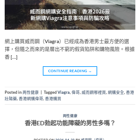
網上購買威而鋼（Viagra）已經成為香港男士最方便的選
擇，但隨之而來的是層出不窮的假貨陷阱和購物風險。根據
香 […]
CONTINUE READING
→
Posted in
两性健康
|
Tagged
Viagra
,
偉哥
,
威而鋼哪裡買
,
網購安全
,
香港
壯陽藥
,
香港網購偉哥
,
香港購買
两性健康
香港ED勃起功能障礙的男性多嗎？
POSTED ON
2024-04-23
BY
威而鋼（偉哥）