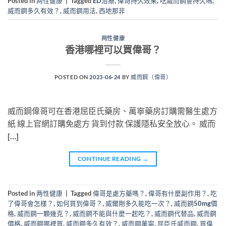
Posted in
两性健康
|
Tagged
ED治療
,
偉哥持久效果
,
吃威而鋼會持久嗎
,
威而鋼多久有效？
,
威而鋼用法
,
西地那非
两性健康
香港哪裡可以買偉哥？
POSTED ON
2023-06-24
BY
威而鋼（偉哥）
威而鋼偉哥可在香港屈臣氏藥房、萬寧藥房訂購需醫生處方
紙 線上官網訂購免處方 貨到付款 保護隱私安全放心。 威而
[…]
CONTINUE READING
→
Posted in
两性健康
|
Tagged
偉哥是處方藥嗎？
,
偉哥有什麼副作用？
,
吃
了偉哥會怎樣？
,
如何買到偉哥？
,
威爾剛多久能吃一次？
,
威而鋼50mg價
格
,
威而鋼一顆幾克？
,
威而鋼不能與什麼一起吃？
,
威而鋼代替品
,
威而鋼
價格
,
威而鋼哪裡買
,
威而鋼多久有效？
,
威而鋼萬寧
,
屈臣氏威而鋼
,
買偉