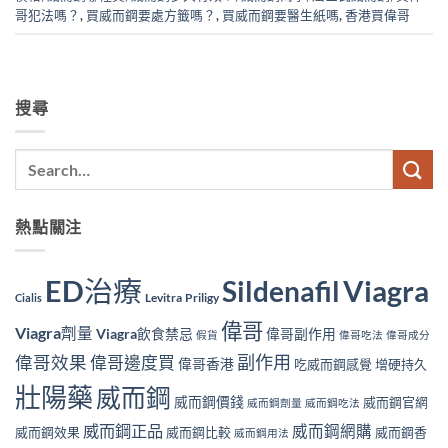
哥犯法嗎？
,
買威而鋼要處方籤嗎？
,
買威而鋼要醫生紙嗎
,
香港買偉哥
搜尋
熱點關注
ED治療
Viagra
Sildenafil
Levitra
Priligy
Cialis
偉哥
Viagra劑量
Viagra飲食禁忌
偉哥副作用
假貨
偉哥吃法
偉哥成分
副作用
偉哥效果
偉哥邊度買
偉哥香港
吃威而鋼感覺
增硬持久
壯陽藥
威而鋼
威而鋼價錢
威而鋼官網
威而鋼劑量
威而鋼吃法
威而鋼正品
威而鋼網購
威而鋼效果
威而鋼比較
威而鋼香
威而鋼用法