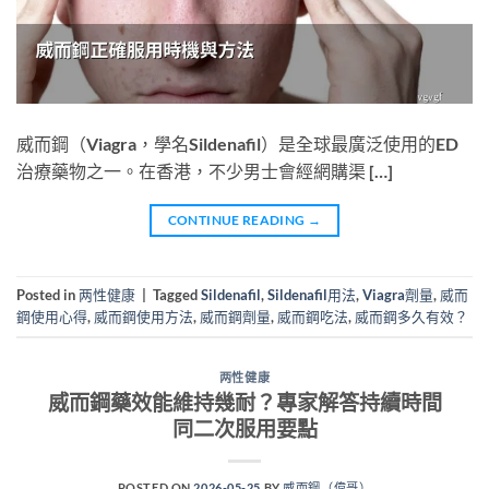
威而鋼（Viagra，學名Sildenafil）是全球最廣泛使用的ED
治療藥物之一。在香港，不少男士會經網購渠 […]
CONTINUE READING
→
Posted in
两性健康
|
Tagged
Sildenafil
,
Sildenafil用法
,
Viagra劑量
,
威而
鋼使用心得
,
威而鋼使用方法
,
威而鋼劑量
,
威而鋼吃法
,
威而鋼多久有效？
两性健康
威而鋼藥效能維持幾耐？專家解答持續時間
同二次服用要點
POSTED ON
2026-05-25
BY
威而鋼（偉哥）