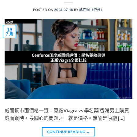
POSTED ON
2026-07-18
BY
威而鋼（偉哥）
18
7 月
威而鋼市面價格一覽：原廠Viagra vs 學名藥 香港男士購買
威而鋼時，最關心的問題之一就是價格。無論是原廠 […]
CONTINUE READING
→