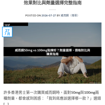
效果對比與劑量選擇完整指南
POSTED ON
2026-07-27
BY
威而鋼（偉哥）
27
7 月
許多香港男士第一次購買威而鋼時，面對50mg與100mg兩
種劑量，都會感到困惑：「我到底應該選擇哪一款？」選錯
[…]