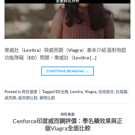
樂威壯（Levitra）與威而鋼（Viagra）基本介紹 面對勃起
功能障礙（ED）問題，樂威壯（Levitra […]
CONTINUE READING
→
Posted in
两性健康
|
Tagged
ED治療
,
Levitra
,
Viagra
,
伐地那非
,
壯陽藥
,
威而鋼
,
威而鋼比較
,
藥物比較
两性健康
Cenforce印度威而鋼評價：學名藥效果與正
版Viagra全面比較