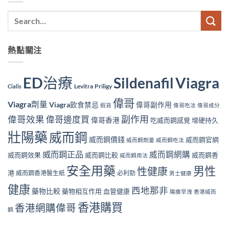
熱點關注
ED治療
Viagra
Sildenafil
Levitra
Priligy
Cialis
偉哥
Viagra劑量
Viagra飲食禁忌
偉哥副作用
假貨
偉哥吃法
偉哥成分
副作用
偉哥效果
偉哥邊度買
偉哥香港
吃威而鋼感覺
增硬持久
壯陽藥
威而鋼
威而鋼價錢
威而鋼官網
威而鋼劑量
威而鋼吃法
威而鋼正品
威而鋼網購
威而鋼效果
威而鋼比較
威而鋼香
威而鋼用法
安全用藥
男性
性健康
港
威而鋼香港醫生紙
必利勁
男士健康
健康
西地那非
藥物比較
藥物相互作用
血管健康
陽痿早洩
香港威而
香港購買
香港網購偉哥
鋼