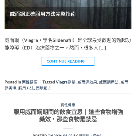
威而鋼（Viagra，學名Sildenafil）是全球最受歡迎的勃起功
能障礙（ED）治療藥物之一。然而，很多人 […]
CONTINUE READING
→
Posted in
两性健康
|
Tagged
Viagra劑量
,
威而鋼效果
,
威而鋼用法
,
威而
鋼香港
,
服用方法
,
西地那非
两性健康
服用威而鋼期間的飲食宜忌｜這些食物增強
藥效，那些食物是禁忌
POSTED ON
2026-06-02
BY
威而鋼（偉哥）