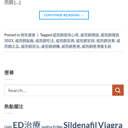
而鋼 […]
CONTINUE READING
→
Posted in
两性健康
|
Tagged
威而鋼使用心得
,
威而鋼價錢
,
威而鋼價錢
2022
,
威而鋼副廠
,
威而鋼吃法
,
威而鋼官網
,
威而鋼官网
,
威而鋼效果
,
威
而鋼正品
,
威而鋼用法
,
威而鋼網購
,
威而鋼香港
,
威而鋼香港醫生紙
搜尋
熱點關注
ED治療
Viagra
Sildenafil
Levitra
Priligy
Cialis