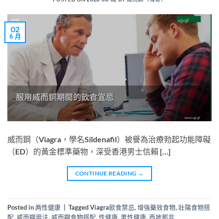
02
6 月
威而鋼（Viagra，學名Sildenafil）被譽為治療勃起功能障礙
（ED）的黃金標準藥物，深受香港男士信賴 […]
CONTINUE READING
→
Posted in
两性健康
|
Tagged
Viagra飲食禁忌
,
增強藥效食物
,
壯陽食物搭
配
,
威而鋼用法
,
威而鋼食物搭配
,
性健康
,
男性健康
,
西地那非