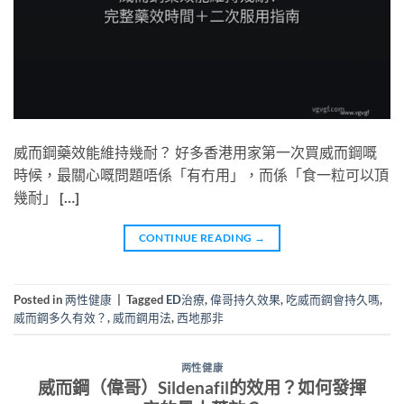
威而鋼藥效能維持幾耐？ 好多香港用家第一次買威而鋼嘅
時候，最關心嘅問題唔係「有冇用」，而係「食一粒可以頂
幾耐」 […]
CONTINUE READING
→
Posted in
两性健康
|
Tagged
ED治療
,
偉哥持久效果
,
吃威而鋼會持久嗎
,
威而鋼多久有效？
,
威而鋼用法
,
西地那非
两性健康
威而鋼（偉哥）Sildenafil的效用？如何發揮