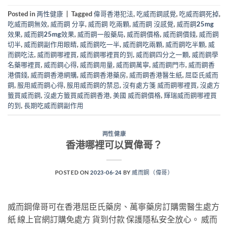
Posted in
两性健康
|
Tagged
偉哥香港犯法
,
吃威而鋼感覺
,
吃威而鋼死掉
,
吃威而鋼無效
,
威而鋼 分享
,
威而鋼 吃兩顆
,
威而鋼 沒感覺
,
威而鋼25mg
效果
,
威而鋼25mg效果
,
威而鋼一般藥局
,
威而鋼價格
,
威而鋼價錢
,
威而鋼
切半
,
威而鋼副作用眼睛
,
威而鋼吃一半
,
威而鋼吃兩顆
,
威而鋼吃半顆
,
威
而鋼吃法
,
威而鋼哪裡買
,
威而鋼哪裡買的到
,
威而鋼四分之一顆
,
威而鋼學
名藥哪裡買
,
威而鋼心得
,
威而鋼用量
,
威而鋼萬寧
,
威而鋼門市
,
威而鋼香
港價錢
,
威而鋼香港網購
,
威而鋼香港藥房
,
威而鋼香港醫生紙
,
屈臣氏威而
鋼
,
服用威而鋼心得
,
服用威而鋼的禁忌
,
沒有處方箋 威而鋼哪裡買
,
沒處方
籤買威而鋼
,
沒處方籤買威而鋼香港
,
美國 威而鋼價格
,
輝瑞威而鋼哪裡買
的到
,
長期吃威而鋼副作用
两性健康
香港哪裡可以買偉哥？
POSTED ON
2023-06-24
BY
威而鋼（偉哥）
威而鋼偉哥可在香港屈臣氏藥房、萬寧藥房訂購需醫生處方
紙 線上官網訂購免處方 貨到付款 保護隱私安全放心。 威而