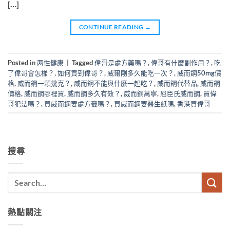
[…]
CONTINUE READING
→
Posted in
两性健康
|
Tagged
偉哥是處方藥嗎？
,
偉哥有什麼副作用？
,
吃
了偉哥會怎樣？
,
如何買到偉哥？
,
威爾剛多久能吃一次？
,
威而鋼50mg價
格
,
威而鋼一顆幾克？
,
威而鋼不能與什麼一起吃？
,
威而鋼代替品
,
威而鋼
價格
,
威而鋼哪裡買
,
威而鋼多久有效？
,
威而鋼萬寧
,
屈臣氏威而鋼
,
買偉
哥犯法嗎？
,
買威而鋼要處方籤嗎？
,
買威而鋼要醫生紙嗎
,
香港買偉哥
搜尋
熱點關注