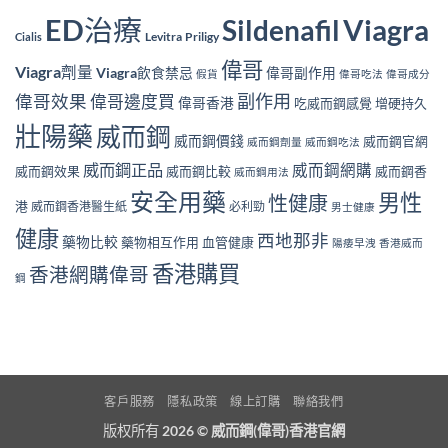
ED治療
Viagra
Sildenafil
Levitra
Priligy
Cialis
偉哥
Viagra劑量
Viagra飲食禁忌
偉哥副作用
假貨
偉哥吃法
偉哥成分
副作用
偉哥效果
偉哥邊度買
偉哥香港
吃威而鋼感覺
增硬持久
壯陽藥
威而鋼
威而鋼價錢
威而鋼官網
威而鋼劑量
威而鋼吃法
威而鋼正品
威而鋼網購
威而鋼效果
威而鋼比較
威而鋼香
威而鋼用法
安全用藥
男性
性健康
港
威而鋼香港醫生紙
必利勁
男士健康
健康
西地那非
藥物比較
藥物相互作用
血管健康
陽痿早洩
香港威而
香港購買
香港網購偉哥
鋼
客戶服務
隱私政策
線上訂購
聯絡我們
版权所有 2026 ©
威而鋼(偉哥)香港官網