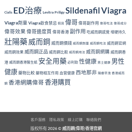
ED治療
Viagra
Sildenafil
Levitra
Priligy
Cialis
偉哥
Viagra劑量
Viagra飲食禁忌
偉哥副作用
假貨
偉哥吃法
偉哥成分
副作用
偉哥效果
偉哥邊度買
偉哥香港
吃威而鋼感覺
增硬持久
壯陽藥
威而鋼
威而鋼價錢
威而鋼官網
威而鋼劑量
威而鋼吃法
威而鋼正品
威而鋼網購
威而鋼效果
威而鋼比較
威而鋼香
威而鋼用法
安全用藥
男性
性健康
港
威而鋼香港醫生紙
必利勁
男士健康
健康
西地那非
藥物比較
藥物相互作用
血管健康
陽痿早洩
香港威而
香港購買
香港網購偉哥
鋼
客戶服務
隱私政策
線上訂購
聯絡我們
版权所有 2026 ©
威而鋼(偉哥)香港官網