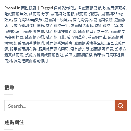
Posted in
两性健康
|
Tagged
偉哥香港犯法
,
吃威而鋼感覺
,
吃威而鋼死掉
,
吃威而鋼無效
,
威而鋼 分享
,
威而鋼 吃兩顆
,
威而鋼 沒感覺
,
威而鋼25mg
效果
,
威而鋼25mg效果
,
威而鋼一般藥局
,
威而鋼價格
,
威而鋼價錢
,
威而鋼
切半
,
威而鋼副作用眼睛
,
威而鋼吃一半
,
威而鋼吃兩顆
,
威而鋼吃半顆
,
威
而鋼吃法
,
威而鋼哪裡買
,
威而鋼哪裡買的到
,
威而鋼四分之一顆
,
威而鋼學
名藥哪裡買
,
威而鋼心得
,
威而鋼用量
,
威而鋼萬寧
,
威而鋼門市
,
威而鋼香
港價錢
,
威而鋼香港網購
,
威而鋼香港藥房
,
威而鋼香港醫生紙
,
屈臣氏威而
鋼
,
服用威而鋼心得
,
服用威而鋼的禁忌
,
沒有處方箋 威而鋼哪裡買
,
沒處方
籤買威而鋼
,
沒處方籤買威而鋼香港
,
美國 威而鋼價格
,
輝瑞威而鋼哪裡買
的到
,
長期吃威而鋼副作用
搜尋
熱點關注