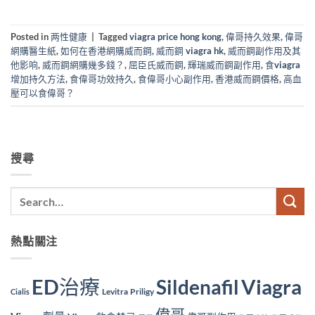
Posted in
两性健康
|
Tagged
viagra price hong kong
,
偉哥持久效果
,
偉哥
網購醫生紙
,
如何在香港網購威而鋼
,
威而鋼 viagra hk
,
威而鋼副作用及其
他影响
,
威而鋼網購幾多錢？
,
屈臣氏威而鋼
,
輝瑞威而鋼副作用
,
食viagra
增加持久方法
,
食偉哥功效持久
,
食偉哥小心副作用
,
香港威而鋼價格
,
高血
壓可以食偉哥？
搜尋
熱點關注
ED治療
Viagra
Sildenafil
Levitra
Priligy
Cialis
偉哥