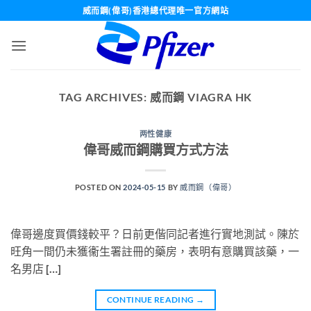
Skip
威而鋼(偉哥)香港總代理唯一官方網站
to
content
TAG ARCHIVES:
威而鋼 VIAGRA HK
两性健康
偉哥威而鋼購買方式方法
POSTED ON
2024-05-15
BY
威而鋼（偉哥）
偉哥邊度買價錢較平？日前更偕同記者進行實地測試。陳於
旺角一間仍未獲衞生署註冊的藥房，表明有意購買該藥，一
名男店 […]
CONTINUE READING
→