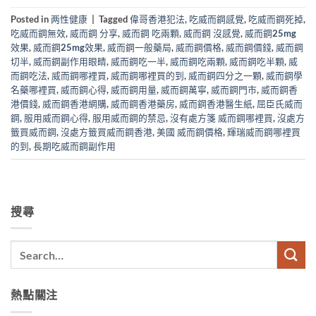
Posted in
两性健康
|
Tagged
偉哥香港犯法
,
吃威而鋼感覺
,
吃威而鋼死掉
,
吃威而鋼無效
,
威而鋼 分享
,
威而鋼 吃兩顆
,
威而鋼 沒感覺
,
威而鋼25mg
效果
,
威而鋼25mg效果
,
威而鋼一般藥局
,
威而鋼價格
,
威而鋼價錢
,
威而鋼
切半
,
威而鋼副作用眼睛
,
威而鋼吃一半
,
威而鋼吃兩顆
,
威而鋼吃半顆
,
威
而鋼吃法
,
威而鋼哪裡買
,
威而鋼哪裡買的到
,
威而鋼四分之一顆
,
威而鋼學
名藥哪裡買
,
威而鋼心得
,
威而鋼用量
,
威而鋼萬寧
,
威而鋼門市
,
威而鋼香
港價錢
,
威而鋼香港網購
,
威而鋼香港藥房
,
威而鋼香港醫生紙
,
屈臣氏威而
鋼
,
服用威而鋼心得
,
服用威而鋼的禁忌
,
沒有處方箋 威而鋼哪裡買
,
沒處方
籤買威而鋼
,
沒處方籤買威而鋼香港
,
美國 威而鋼價格
,
輝瑞威而鋼哪裡買
的到
,
長期吃威而鋼副作用
搜尋
熱點關注