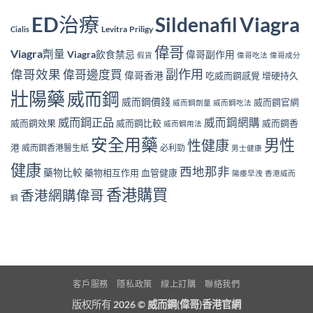
ED治療
Viagra
Sildenafil
Levitra
Priligy
Cialis
偉哥
Viagra劑量
Viagra飲食禁忌
偉哥副作用
假貨
偉哥吃法
偉哥成分
副作用
偉哥效果
偉哥邊度買
偉哥香港
吃威而鋼感覺
增硬持久
壯陽藥
威而鋼
威而鋼價錢
威而鋼官網
威而鋼劑量
威而鋼吃法
威而鋼正品
威而鋼網購
威而鋼效果
威而鋼比較
威而鋼香
威而鋼用法
安全用藥
男性
性健康
港
威而鋼香港醫生紙
必利勁
男士健康
健康
西地那非
藥物比較
藥物相互作用
血管健康
陽痿早洩
香港威而
香港購買
香港網購偉哥
鋼
客戶服務
隱私政策
線上訂購
聯絡我們
版权所有 2026 ©
威而鋼(偉哥)香港官網