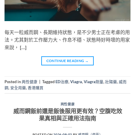
每天一粒威而鋼、長期維持狀態，是不少男士正在考慮的用
法。尤其對於工作壓力大、作息不穩、狀態時好時壞的用家
來說， […]
CONTINUE READING
→
Posted in
两性健康
|
Tagged
ED治療
,
Viagra
,
Viagra劑量
,
壯陽藥
,
威而
鋼
,
安全用藥
,
香港購買
两性健康
威而鋼飯前還是飯後服用更有效？空腹吃效
果真相與正確用法指南
POSTED ON
2026-08-02
BY
威而鋼（偉哥）