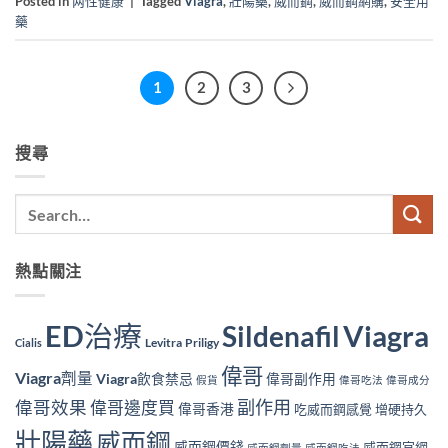
Posted in
两性健康
|
Tagged
Viagra
,
壯陽藥
,
威而鋼
,
威而鋼網購
,
安全用
藥
1
2
3
搜尋
熱點關注
ED治療
Viagra
Sildenafil
Levitra
Priligy
Cialis
偉哥
Viagra劑量
Viagra飲食禁忌
偉哥副作用
假貨
偉哥吃法
偉哥成分
副作用
偉哥效果
偉哥邊度買
偉哥香港
吃威而鋼感覺
增硬持久
壯陽藥
威而鋼
威而鋼價錢
威而鋼官網
威而鋼劑量
威而鋼吃法