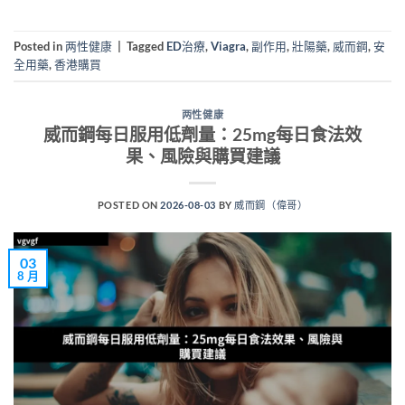
Posted in
两性健康
|
Tagged
ED治療
,
Viagra
,
副作用
,
壯陽藥
,
威而鋼
,
安
全用藥
,
香港購買
两性健康
威而鋼每日服用低劑量：25mg每日食法效
果、風險與購買建議
POSTED ON
2026-08-03
BY
威而鋼（偉哥）
03
8 月