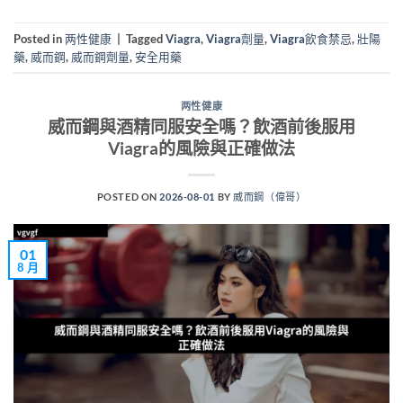
Posted in
两性健康
|
Tagged
Viagra
,
Viagra劑量
,
Viagra飲食禁忌
,
壯陽
藥
,
威而鋼
,
威而鋼劑量
,
安全用藥
两性健康
威而鋼與酒精同服安全嗎？飲酒前後服用
Viagra的風險與正確做法
POSTED ON
2026-08-01
BY
威而鋼（偉哥）
01
8 月