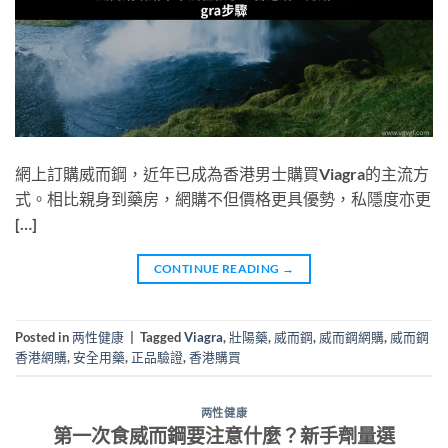
網上訂購威而鋼，近年已成為香港男士購買Viagra的主流方
式。相比親身到藥房，網購不但價格更具優勢，私隱度亦更
[…]
CONTINUE READING
→
Posted in
两性健康
|
Tagged
Viagra
,
壯陽藥
,
威而鋼
,
威而鋼網購
,
威而鋼
香港網購
,
安全用藥
,
正品驗證
,
香港購買
两性健康
第一次食威而鋼要注意什麼？新手劑量選