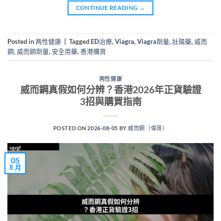
CONTINUE READING
→
Posted in
两性健康
|
Tagged
ED治療
,
Viagra
,
Viagra劑量
,
壯陽藥
,
威而
鋼
,
威而鋼劑量
,
安全用藥
,
香港購買
两性健康
威而鋼真假如何分辨？香港2026年正貨驗證
3招與購買指南
POSTED ON
2026-08-05
BY
威而鋼（偉哥）
05
8 月