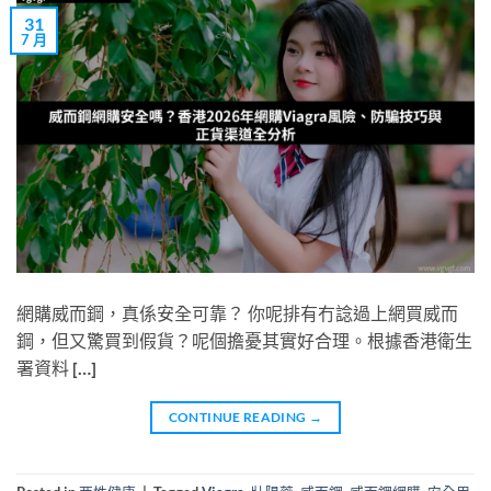
31
7 月
網購威而鋼，真係安全可靠？ 你呢排有冇諗過上網買威而
鋼，但又驚買到假貨？呢個擔憂其實好合理。根據香港衛生
署資料 […]
CONTINUE READING
→