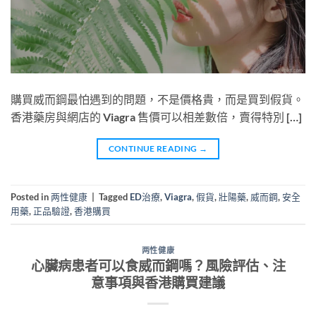
購買威而鋼最怕遇到的問題，不是價格貴，而是買到假貨。
香港藥房與網店的 Viagra 售價可以相差數倍，賣得特別 […]
CONTINUE READING
→
Posted in
两性健康
|
Tagged
ED治療
,
Viagra
,
假貨
,
壯陽藥
,
威而鋼
,
安全
用藥
,
正品驗證
,
香港購買
两性健康
心臟病患者可以食威而鋼嗎？風險評估、注
意事項與香港購買建議