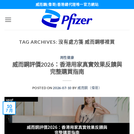
Skip
威而鋼(偉哥)香港總代理唯一官方網站
to
content
TAG ARCHIVES:
沒有處方箋 威而鋼哪裡買
两性健康
威而鋼評價2026：香港用家真實效果反饋與
完整購買指南
POSTED ON
2026-07-10
BY
威而鋼（偉哥）
10
7 月