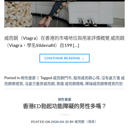
威而鋼（Viagra）在香港的市場地位與用家評價概覽 威而鋼
（Viagra，學名Sildenafil）自199 […]
CONTINUE READING
→
Posted in
两性健康
|
Tagged
威而鋼門市
,
服用威而鋼心得
,
沒有處方箋 威
而鋼哪裡買
,
沒處方籤買威而鋼
,
美國 威而鋼價格
,
輝瑞威而鋼哪裡買的到
两性健康
香港ED勃起功能障礙的男性多嗎？
POSTED ON
2024-04-23
BY
威而鋼（偉哥）