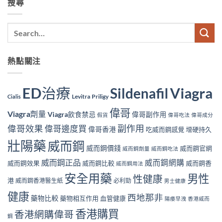
搜尋
熱點關注
ED治療
Viagra
Sildenafil
Levitra
Priligy
Cialis
偉哥
Viagra劑量
Viagra飲食禁忌
偉哥副作用
假貨
偉哥吃法
偉哥成分
副作用
偉哥效果
偉哥邊度買
偉哥香港
吃威而鋼感覺
增硬持久
壯陽藥
威而鋼
威而鋼價錢
威而鋼官網
威而鋼劑量
威而鋼吃法
威而鋼正品
威而鋼網購
威而鋼效果
威而鋼比較
威而鋼香
威而鋼用法
安全用藥
男性
性健康
港
威而鋼香港醫生紙
必利勁
男士健康
健康
西地那非
藥物比較
藥物相互作用
血管健康
陽痿早洩
香港威而
香港購買
香港網購偉哥
鋼