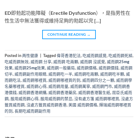
ED即勃起功能障礙（Erectile Dysfunction），是指男性在
性生活中無法獲得或維持足夠的勃起以完 […]
CONTINUE READING
→
Posted in
两性健康
|
Tagged
偉哥香港犯法
,
吃威而鋼感覺
,
吃威而鋼死掉
,
吃威而鋼無效
,
威而鋼 分享
,
威而鋼 吃兩顆
,
威而鋼 沒感覺
,
威而鋼25mg
效果
,
威而鋼25mg效果
,
威而鋼一般藥局
,
威而鋼價格
,
威而鋼價錢
,
威而鋼
切半
,
威而鋼副作用眼睛
,
威而鋼吃一半
,
威而鋼吃兩顆
,
威而鋼吃半顆
,
威
而鋼吃法
,
威而鋼哪裡買
,
威而鋼哪裡買的到
,
威而鋼四分之一顆
,
威而鋼學
名藥哪裡買
,
威而鋼心得
,
威而鋼用量
,
威而鋼萬寧
,
威而鋼門市
,
威而鋼香
港價錢
,
威而鋼香港網購
,
威而鋼香港藥房
,
威而鋼香港醫生紙
,
屈臣氏威而
鋼
,
服用威而鋼心得
,
服用威而鋼的禁忌
,
沒有處方箋 威而鋼哪裡買
,
沒處方
籤買威而鋼
,
沒處方籤買威而鋼香港
,
美國 威而鋼價格
,
輝瑞威而鋼哪裡買
的到
,
長期吃威而鋼副作用