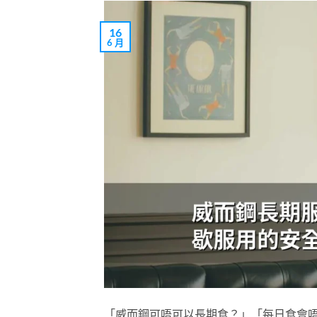
16
6 月
「威而鋼可唔可以長期食？」「每日食會