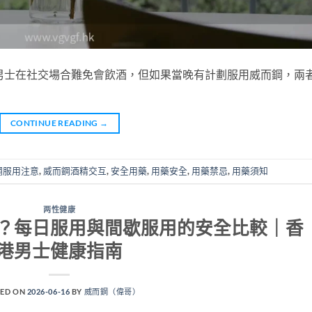
男士在社交場合難免會飲酒，但如果當晚有計劃服用威而鋼，兩
CONTINUE READING
→
鋼服用注意
,
威而鋼酒精交互
,
安全用藥
,
用藥安全
,
用藥禁忌
,
用藥須知
两性健康
？每日服用與間歇服用的安全比較｜香
港男士健康指南
ED ON
2026-06-16
BY
威而鋼（偉哥）