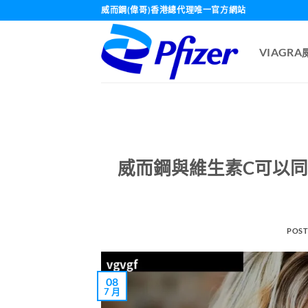
Skip
威而鋼(偉哥)香港總代理唯一官方網站
to
content
VIAGR
威而鋼與維生素C可以同時
POST
08
7 月