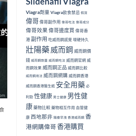
Viagra
Sildenafil
Viagra劑量
Viagra飲食禁忌
假貨
偉哥
偉哥副作用
偉哥吃法
偉哥成分
偉哥效果
偉哥邊度買
偉哥香
副作用
港
吃威而鋼感覺
增硬持久
壯陽藥
威而鋼
威而鋼價
錢
威而鋼官網
威
威而鋼劑量
威而鋼吃法
威而鋼正品
而鋼效果
威而鋼比較
威而鋼網購
威而鋼香港
威而鋼用法
安全用藥
威而鋼香港醫生紙
必
男性健
性健康
利勁
男士健康
康
藥物比較
藥物相互作用
血管健
飲食
香
西地那非
康
陽痿早洩
香港威而鋼
香港購買
港網購偉哥