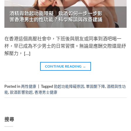
在香港這個高壓社會中，下班後與朋友或同事到酒吧喝一
杯，早已成為不少男士的日常習慣。無論是應酬交際還是紓
解壓力， […]
CONTINUE READING
→
Posted in
两性健康
|
Tagged
勃起功能障礙原因
,
睪固酮下降
,
酒精與性功
能
,
飲酒影響勃起
,
香港男士健康
搜尋