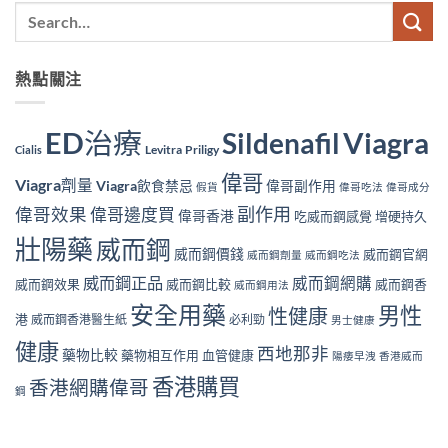
熱點關注
ED治療
Viagra
Sildenafil
Levitra
Priligy
Cialis
偉哥
Viagra劑量
Viagra飲食禁忌
偉哥副作用
假貨
偉哥吃法
偉哥成分
副作用
偉哥效果
偉哥邊度買
偉哥香港
吃威而鋼感覺
增硬持久
壯陽藥
威而鋼
威而鋼價錢
威而鋼官網
威而鋼劑量
威而鋼吃法
威而鋼正品
威而鋼網購
威而鋼效果
威而鋼比較
威而鋼香
威而鋼用法
安全用藥
男性
性健康
港
威而鋼香港醫生紙
必利勁
男士健康
健康
西地那非
藥物比較
藥物相互作用
血管健康
陽痿早洩
香港威而
香港購買
香港網購偉哥
鋼