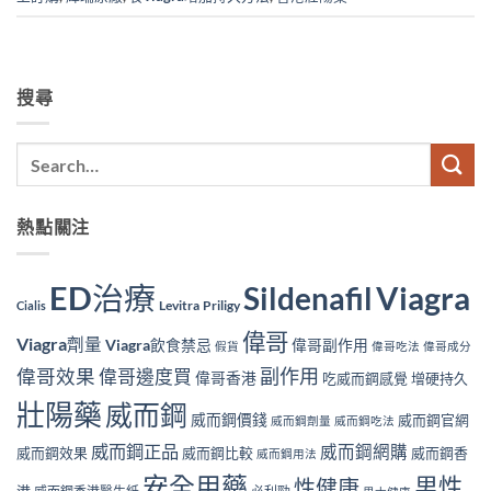
搜尋
熱點關注
ED治療
Viagra
Sildenafil
Levitra
Priligy
Cialis
偉哥
Viagra劑量
Viagra飲食禁忌
偉哥副作用
假貨
偉哥吃法
偉哥成分
副作用
偉哥效果
偉哥邊度買
偉哥香港
吃威而鋼感覺
增硬持久
壯陽藥
威而鋼
威而鋼價錢
威而鋼官網
威而鋼劑量
威而鋼吃法
威而鋼正品
威而鋼網購
威而鋼效果
威而鋼比較
威而鋼香
威而鋼用法
安全用藥
男性
性健康