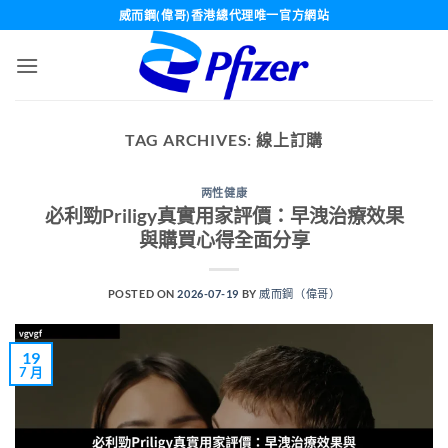
Skip
威而鋼(偉哥)香港總代理唯一官方網站
to
content
TAG ARCHIVES:
線上訂購
两性健康
必利勁Priligy真實用家評價：早洩治療效果
與購買心得全面分享
POSTED ON
2026-07-19
BY
威而鋼（偉哥）
19
7 月