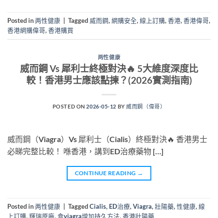
Posted in
两性健康
|
Tagged
威而鋼
,
網購安全
,
線上訂購
,
香港
,
香港偉哥
,
香港網購偉哥
,
香港購買
两性健康
威而鋼 Vs 犀利士終極對決🔥 5大維度深度比
較！香港男士應該點揀？(2026實測指南)
POSTED ON
2026-05-12
BY
威而鋼（偉哥）
威而鋼（Viagra）Vs 犀利士（Cialis）終極對決🔥 香港男士
必睇完整比較！ 喺香港，講到ED治療藥物 […]
CONTINUE READING
→
Posted in
两性健康
|
Tagged
Cialis
,
ED治療
,
Viagra
,
壯陽藥
,
性健康
,
線
上訂購
,
輝瑞原廠
,
食viagra增加持久方法
,
香港壯陽藥