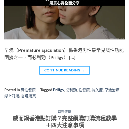
早洩（Premature Ejaculation）係香港男性最常見嘅性功能
困擾之一，而必利勁（Priligy） […]
CONTINUE READING
→
Posted in
两性健康
|
Tagged
Priligy
,
必利勁
,
性健康
,
持久度
,
早洩治療
,
線上訂購
,
香港購買
两性健康
威而鋼香港點訂購？完整網購訂購流程教學
＋四大注意事項