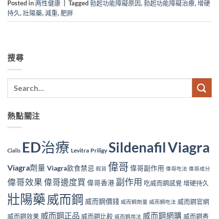
Posted in
两性健康
|
Tagged
勃起功能障礙原因
,
勃起功能障礙治療
,
增硬
持久
,
壯陽藥
,
減重
,
肥胖
搜尋
熱點關注
ED治療
Viagra
Sildenafil
Levitra
Priligy
Cialis
偉哥
Viagra劑量
Viagra飲食禁忌
偉哥副作用
假貨
偉哥吃法
偉哥成分
副作用
偉哥效果
偉哥邊度買
偉哥香港
吃威而鋼感覺
增硬持久
壯陽藥
威而鋼
威而鋼價錢
威而鋼官網
威而鋼劑量
威而鋼吃法
威而鋼正品
威而鋼網購
威而鋼效果
威而鋼比較
威而鋼香
威而鋼用法