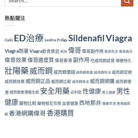
熱點關注
ED治療
Viagra
Sildenafil
Levitra
Priligy
Cialis
偉哥
Viagra劑量
Viagra飲食禁忌
偉哥副作用
假貨
偉哥吃法
偉哥成分
副作用
偉哥效果
偉哥邊度買
偉哥香港
吃威而鋼感覺
增硬持久
壯陽藥
威而鋼
威而鋼價錢
威而鋼官網
威而鋼劑量
威而鋼吃法
威而鋼正品
威而鋼網購
威而鋼效果
威而鋼比較
威而鋼香
威而鋼用法
安全用藥
男性
性健康
港
威而鋼香港醫生紙
必利勁
男士健康
健康
西地那非
藥物比較
藥物相互作用
血管健康
陽痿早洩
香港威而
香港購買
香港網購偉哥
鋼