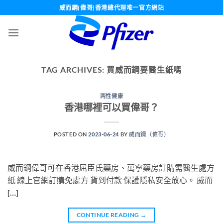
Skip
威而鋼(偉哥)香港總代理唯一官方網站
to
content
TAG ARCHIVES:
買威而鋼要醫生紙嗎
两性健康
香港哪裡可以買偉哥？
POSTED ON
2023-06-24
BY
威而鋼（偉哥）
威而鋼偉哥可在香港屈臣氏藥房、萬寧藥房訂購需醫生處方
紙 線上官網訂購免處方 貨到付款 保護隱私安全放心。 威而
[…]
CONTINUE READING
→