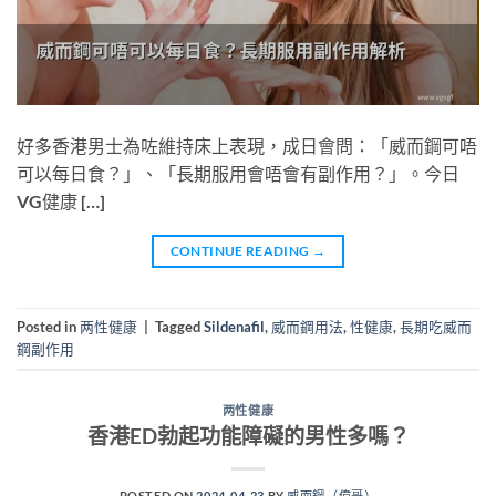
好多香港男士為咗維持床上表現，成日會問：「威而鋼可唔
可以每日食？」、「長期服用會唔會有副作用？」。今日
VG健康 […]
CONTINUE READING
→
Posted in
两性健康
|
Tagged
Sildenafil
,
威而鋼用法
,
性健康
,
長期吃威而
鋼副作用
两性健康
香港ED勃起功能障礙的男性多嗎？
POSTED ON
2024-04-23
BY
威而鋼（偉哥）