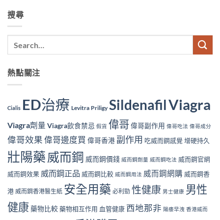
搜尋
熱點關注
ED治療
Viagra
Sildenafil
Levitra
Priligy
Cialis
偉哥
Viagra劑量
Viagra飲食禁忌
偉哥副作用
假貨
偉哥吃法
偉哥成分
副作用
偉哥效果
偉哥邊度買
偉哥香港
吃威而鋼感覺
增硬持久
壯陽藥
威而鋼
威而鋼價錢
威而鋼官網
威而鋼劑量
威而鋼吃法
威而鋼正品
威而鋼網購
威而鋼效果
威而鋼比較
威而鋼香
威而鋼用法
安全用藥
男性
性健康
港
威而鋼香港醫生紙
必利勁
男士健康
健康
西地那非
藥物比較
藥物相互作用
血管健康
陽痿早洩
香港威而