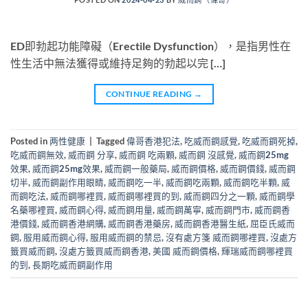
ED即勃起功能障礙（Erectile Dysfunction），是指男性在
性生活中無法獲得或維持足夠的勃起以完 […]
CONTINUE READING
→
Posted in
两性健康
|
Tagged
偉哥香港犯法
,
吃威而鋼感覺
,
吃威而鋼死掉
,
吃威而鋼無效
,
威而鋼 分享
,
威而鋼 吃兩顆
,
威而鋼 沒感覺
,
威而鋼25mg
效果
,
威而鋼25mg效果
,
威而鋼一般藥局
,
威而鋼價格
,
威而鋼價錢
,
威而鋼
切半
,
威而鋼副作用眼睛
,
威而鋼吃一半
,
威而鋼吃兩顆
,
威而鋼吃半顆
,
威
而鋼吃法
,
威而鋼哪裡買
,
威而鋼哪裡買的到
,
威而鋼四分之一顆
,
威而鋼學
名藥哪裡買
,
威而鋼心得
,
威而鋼用量
,
威而鋼萬寧
,
威而鋼門市
,
威而鋼香
港價錢
,
威而鋼香港網購
,
威而鋼香港藥房
,
威而鋼香港醫生紙
,
屈臣氏威而
鋼
,
服用威而鋼心得
,
服用威而鋼的禁忌
,
沒有處方箋 威而鋼哪裡買
,
沒處方
籤買威而鋼
,
沒處方籤買威而鋼香港
,
美國 威而鋼價格
,
輝瑞威而鋼哪裡買
的到
,
長期吃威而鋼副作用