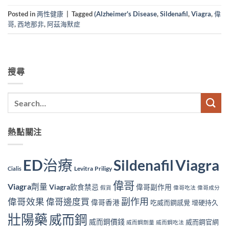
Posted in
两性健康
|
Tagged
(Alzheimer's Disease
,
Sildenafil
,
Viagra
,
偉
哥
,
西地那非
,
阿茲海默症
搜尋
熱點關注
ED治療
Viagra
Sildenafil
Levitra
Priligy
Cialis
偉哥
Viagra劑量
Viagra飲食禁忌
偉哥副作用
假貨
偉哥吃法
偉哥成分
副作用
偉哥效果
偉哥邊度買
偉哥香港
吃威而鋼感覺
增硬持久
壯陽藥
威而鋼
威而鋼價錢
威而鋼官網
威而鋼劑量
威而鋼吃法