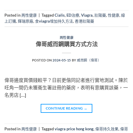
Posted in
两性健康
|
Tagged
Cialis
,
ED治療
,
Viagra
,
壯陽藥
,
性健康
,
線
上訂購
,
輝瑞原廠
,
食viagra增加持久方法
,
香港壯陽藥
两性健康
偉哥威而鋼購買方式方法
POSTED ON
2024-05-15
BY
威而鋼（偉哥）
偉哥邊度買價錢較平？日前更偕同記者進行實地測試。陳於
旺角一間仍未獲衞生署註冊的藥房，表明有意購買該藥，一
名男店 […]
CONTINUE READING
→
Posted in
两性健康
|
Tagged
viagra price hong kong
,
偉哥持久效果
,
偉哥