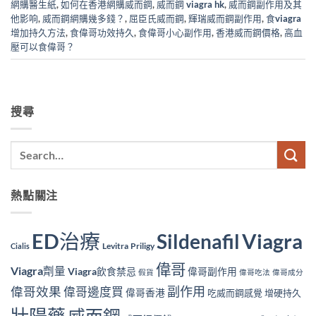
網購醫生紙
,
如何在香港網購威而鋼
,
威而鋼 viagra hk
,
威而鋼副作用及其
他影响
,
威而鋼網購幾多錢？
,
屈臣氏威而鋼
,
輝瑞威而鋼副作用
,
食viagra
增加持久方法
,
食偉哥功效持久
,
食偉哥小心副作用
,
香港威而鋼價格
,
高血
壓可以食偉哥？
搜尋
熱點關注
ED治療
Viagra
Sildenafil
Levitra
Priligy
Cialis
偉哥
Viagra劑量
Viagra飲食禁忌
偉哥副作用
假貨
偉哥吃法
偉哥成分
副作用
偉哥效果
偉哥邊度買
偉哥香港
吃威而鋼感覺
增硬持久
壯陽藥
威而鋼