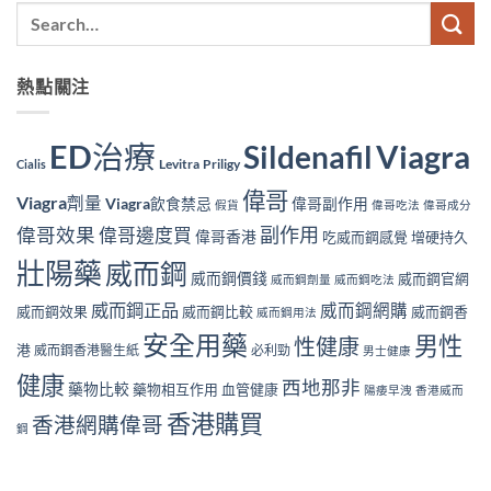
熱點關注
ED治療
Viagra
Sildenafil
Levitra
Priligy
Cialis
偉哥
Viagra劑量
Viagra飲食禁忌
偉哥副作用
假貨
偉哥吃法
偉哥成分
副作用
偉哥效果
偉哥邊度買
偉哥香港
吃威而鋼感覺
增硬持久
壯陽藥
威而鋼
威而鋼價錢
威而鋼官網
威而鋼劑量
威而鋼吃法
威而鋼正品
威而鋼網購
威而鋼效果
威而鋼比較
威而鋼香
威而鋼用法
安全用藥
男性
性健康
港
威而鋼香港醫生紙
必利勁
男士健康
健康
西地那非
藥物比較
藥物相互作用
血管健康
陽痿早洩
香港威而
香港購買
香港網購偉哥
鋼